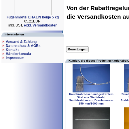
Von der Rabattregel
die Versandkosten 
Fugenmörtel EHALIN beige 5 kg
65.21EUR
inkl. UST,
exkl. Versandkosten
Informationen
Versand & Zahlung
Datenschutz & AGBs
Kontakt
Händlerkontakt
Impressum
Kunden, die dieses Produkt gekauft haben,
Rauchrohrbesen mit gedrehtem
Rauch
Stiel aus Stahldraht,
Stahldrahtbesatz, Durchmesser
Stahl
250 mm/3000 mm