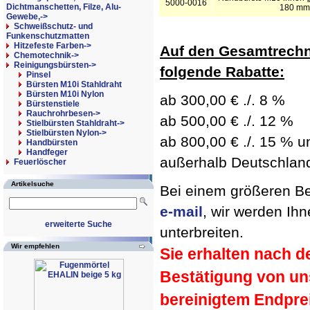
5000-0016
Dichtmanschetten, Filze, Alu-
180 mm
Gewebe,->
Schweißschutz- und
Funkenschutzmatten
Hitzefeste Farben->
Auf den Gesamtrechn
Chemotechnik->
Reinigungsbürsten
->
folgende Rabatte:
Pinsel
Bürsten M10i Stahldraht
Bürsten M10i Nylon
ab 300,00 € ./. 8 %
Bürstenstiele
Rauchrohrbesen->
ab 500,00 € ./. 12 %
Stielbürsten Stahldraht->
Stielbürsten Nylon->
ab 800,00 € ./. 15 % un
Handbürsten
Handfeger
außerhalb Deutschland 
Feuerlöscher
Artikelsuche
Bei einem größeren Bed
e-mail
, wir werden Ih
erweiterte Suche
unterbreiten.
Wir empfehlen
Sie erhalten nach d
Bestätigung von un
bereinigtem Endpre