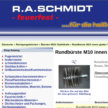
Startseite
»
Reinigungsbürsten
»
Bürsten M10i Stahldraht
»
Rundbürste M10 innen glatter
Shop Katalog
Rundbürste M10 innen 
Fugenmörtel
Isoliersteine
Kesselrein
schneidekosten
Besatz, Dr
Steinbackofen->
Grillkamineinsätze/Kamineinsätze-
Abmessun
>
Gesamlän
Schamotteschornsteinrohre->
Pizza/Flammkuchenstein->
Brennraumplatten->
Schamottesteine, Moertel, Betone-
>
Klicken Sie auf das Bild
Aufsaugemittel
für eine grössere Abbildung
Fasertechnik->
Wärmedämm-Material->
Artikelnummer:
Bezeichnun
Dichtschnüre und Packungen,
Dichtungsplatten,
Rundbürste M10 innen gl