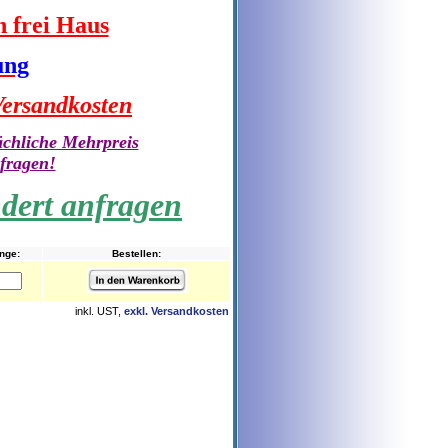
n frei Haus
ung
ersandkosten
ächliche Mehrpreis
nfragen!
ndert anfragen
nge:
Bestellen:
inkl. UST,
exkl. Versandkosten