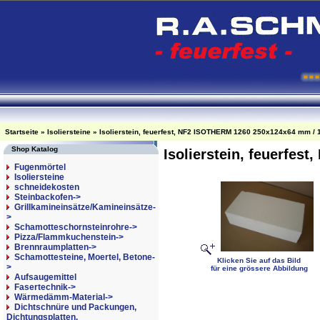
Startseite
»
Isoliersteine
»
Isolierstein, feuerfest, NF2 ISOTHERM 1260 250x124x64 mm / 1
Shop Katalog
Isolierstein, feuerfes
Fugenmörtel
Isoliersteine
schneidekosten
Steinbackofen->
Grillkamineinsätze/Kamineinsätze-
>
Schamotteschornsteinrohre->
Pizza/Flammkuchenstein->
Brennraumplatten->
Schamottesteine, Moertel, Betone-
Klicken Sie auf das Bild
>
für eine grössere Abbildung
Aufsaugemittel
Fasertechnik->
Wärmedämm-Material->
Dichtschnüre und Packungen,
Dichtungsplatten,