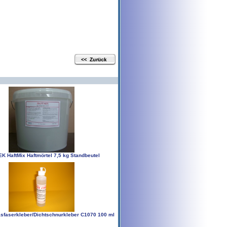
K HaftMix Haftmörtel 7,5 kg Standbeutel
sfaserkleber/Dichtschnurkleber C1070 100 ml