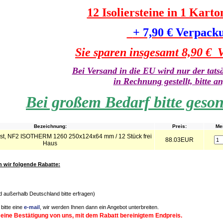
12 Isoliersteine in 1 Karto
+ 7,90 € Verpack
Sie sparen insgesamt 8,90 €
V
Bei Versand in die EU wird nur der tats
in Rechnung gestellt, bitte a
Bei großem Bedarf bitte geso
Bezeichnung:
Preis:
Me
rfest, NF2 ISOTHERM 1260 250x124x64 mm / 12 Stück frei
88.03EUR
Haus
wir folgende Rabatte:
nd außerhalb Deutschland bitte erfragen)
bitte eine
e-mail
, wir werden Ihnen dann ein Angebot unterbreiten.
 eine Bestätigung von uns, mit dem Rabatt bereinigtem Endpreis.