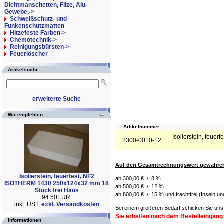
Dichtmanschetten, Filze, Alu-
Gewebe,->
Schweißschutz- und
Funkenschutzmatten
Hitzefeste Farben->
Chemotechnik->
Reinigungsbürsten->
Feuerlöscher
Artikelsuche
erweiterte Suche
Wir empfehlen
Artikelnummer:
Isolierstein, feue
2300-0010-12
Auf den Gesamtrechnungswert gewähren 
Isolierstein, feuerfest, NF2
ab 300,00 € ./. 8 %
ISOTHERM 1430 250x124x32 mm 18
ab 500,00 € ./. 12 %
Stück frei Haus
ab 800,00 € ./. 15 % und frachtfrei (Inseln u
94.50EUR
inkl. UST,
exkl. Versandkosten
Bei einem größeren Bedarf schicken Sie uns 
Sie erhalten nach dem Bestelleingang
Informationen