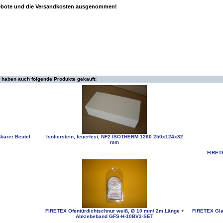
gebote und die Versandkosten ausgenommen!
 haben auch folgende Produkte gekauft:
barer Beutel
Isolierstein, feuerfest, NF2 ISOTHERM 1260 250x124x32
mm
FIRETE
FIRETEX Ofentürdichtschnur weiß, Ø 10 mm/ 2m Länge +
FIRETEX Gla
Abklebeband GFS-H-10BV2-SET