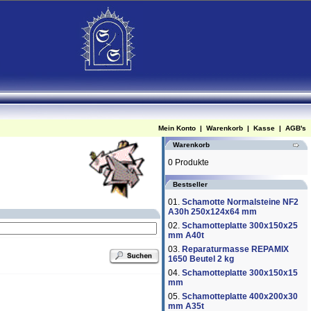
Mein Konto
|
Warenkorb
|
Kasse
|
AGB's
Warenkorb
0 Produkte
Bestseller
01.
Schamotte Normalsteine NF2
A30h 250x124x64 mm
02.
Schamotteplatte 300x150x25
mm A40t
03.
Reparaturmasse REPAMIX
1650 Beutel 2 kg
04.
Schamotteplatte 300x150x15
mm
05.
Schamotteplatte 400x200x30
mm A35t