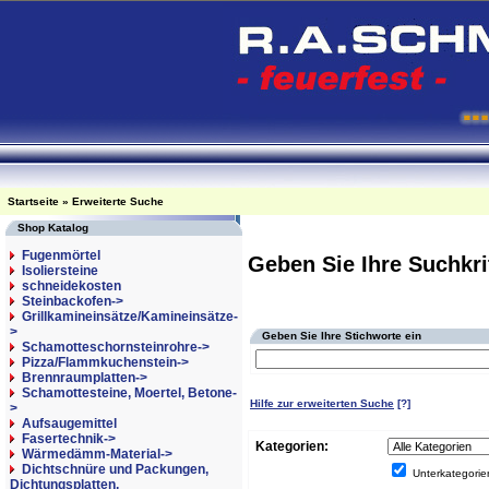
Startseite
»
Erweiterte Suche
Shop Katalog
Fugenmörtel
Geben Sie Ihre Suchkri
Isoliersteine
schneidekosten
Steinbackofen->
Grillkamineinsätze/Kamineinsätze-
>
Geben Sie Ihre Stichworte ein
Schamotteschornsteinrohre->
Pizza/Flammkuchenstein->
Brennraumplatten->
Schamottesteine, Moertel, Betone-
Hilfe zur erweiterten Suche
[?]
>
Aufsaugemittel
Fasertechnik->
Kategorien:
Wärmedämm-Material->
Dichtschnüre und Packungen,
Unterkategorie
Dichtungsplatten,