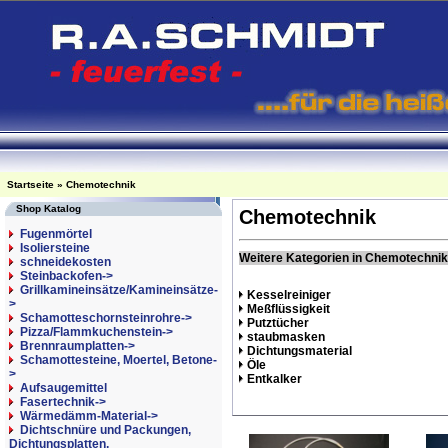
Startseite
»
Chemotechnik
Shop Katalog
Chemotechnik
Fugenmörtel
Isoliersteine
Weitere Kategorien in Chemotechnik
schneidekosten
Steinbackofen->
Grillkamineinsätze/Kamineinsätze-
Kesselreiniger
>
Meßflüssigkeit
Schamotteschornsteinrohre->
Putztücher
Pizza/Flammkuchenstein->
staubmasken
Brennraumplatten->
Dichtungsmaterial
Schamottesteine, Moertel, Betone-
Öle
>
Entkalker
Aufsaugemittel
Fasertechnik->
Wärmedämm-Material->
Dichtschnüre und Packungen,
Dichtungsplatten,