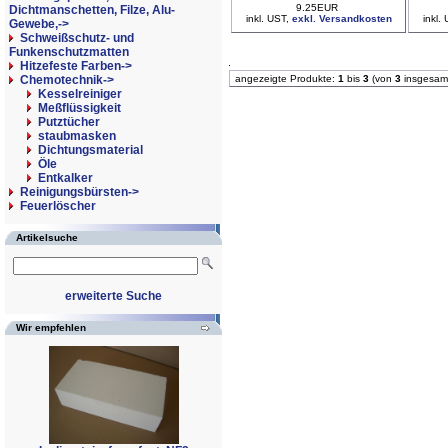
9.25EUR
Dichtmanschetten, Filze, Alu-
inkl. UST,
exkl. Versandkosten
inkl.
Gewebe,->
Schweißschutz- und
Funkenschutzmatten
Hitzefeste Farben->
Chemotechnik
->
angezeigte Produkte:
1
bis
3
(von
3
insgesam
Kesselreiniger
Meßflüssigkeit
Putztücher
staubmasken
Dichtungsmaterial
Öle
Entkalker
Reinigungsbürsten->
Feuerlöscher
Artikelsuche
erweiterte Suche
Wir empfehlen