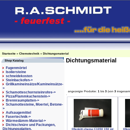
Startseite
»
Chemotechnik
»
Dichtungsmaterial
Dichtungsmaterial
Shop Katalog
Fugenmörtel
Isoliersteine
schneidekosten
Steinbackofen->
Grillkamineinsätze/Kamineinsätze-
>
angezeigte Produkte:
1
bis
3
(von
3
insgesam
Schamotteschornsteinrohre->
Pizza/Flammkuchenstein->
Brennraumplatten->
Schamottesteine, Moertel, Betone-
>
Aufsaugemittel
Fasertechnik->
Wärmedämm-Material->
Dichtschnüre und Packungen,
Dichtungsplatten,
Ofenkitt chemo C1050 150 ml
Ofen