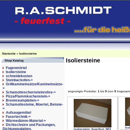
Startseite
»
Isoliersteine
Isoliersteine
Shop Katalog
Fugenmörtel
Isoliersteine
schneidekosten
Steinbackofen->
Grillkamineinsätze/Kamineinsätze-
>
angezeigte Produkte:
1
bis
9
(von
9
insgesam
Schamotteschornsteinrohre->
Pizza/Flammkuchenstein->
Brennraumplatten->
Schamottesteine, Moertel, Betone-
>
Aufsaugemittel
Fasertechnik->
Wärmedämm-Material->
Dichtschnüre und Packungen,
Iso
Dichtungsplatten,
Isolierstein, feuerfest, NF2