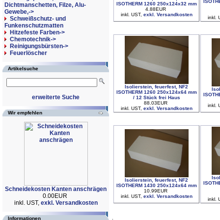
ISOTH
ISOTHERM 1260 250x124x32 mm
Dichtmanschetten, Filze, Alu-
4.88EUR
Gewebe,->
inkl. UST,
exkl. Versandkosten
inkl.
Schweißschutz- und
Funkenschutzmatten
Hitzefeste Farben->
Chemotechnik->
Reinigungsbürsten->
Feuerlöscher
Artikelsuche
Isolierstein, feuerfest, NF2
Iso
ISOTHERM 1260 250x124x64 mm
ISOTH
erweiterte Suche
/ 12 Stück frei Haus
88.03EUR
inkl.
inkl. UST,
exkl. Versandkosten
Wir empfehlen
Iso
Isolierstein, feuerfest, NF2
ISOTH
ISOTHERM 1430 250x124x64 mm
Schneidekosten Kanten anschrägen
10.99EUR
0.00EUR
inkl. UST,
exkl. Versandkosten
inkl.
inkl. UST,
exkl. Versandkosten
Informationen