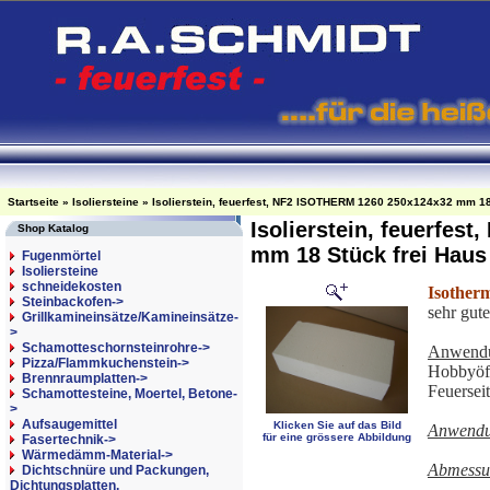
Startseite
»
Isoliersteine
»
Isolierstein, feuerfest, NF2 ISOTHERM 1260 250x124x32 mm 18
Isolierstein, feuerfe
Shop Katalog
mm 18 Stück frei Haus
Fugenmörtel
Isoliersteine
schneidekosten
Isother
Steinbackofen->
sehr gute
Grillkamineinsätze/Kamineinsätze-
>
Schamotteschornsteinrohre->
Anwendu
Pizza/Flammkuchenstein->
Hobbyöfe
Brennraumplatten->
Feuerseit
Schamottesteine, Moertel, Betone-
>
Aufsaugemittel
Klicken Sie auf das Bild
Anwendu
für eine grössere Abbildung
Fasertechnik->
Wärmedämm-Material->
Abmessu
Dichtschnüre und Packungen,
Dichtungsplatten,