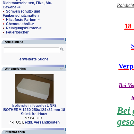
Dichtmanschetten, Filze, Alu-
Rohdicht
Gewebe,->
Schweißschutz- und
Funkenschutzmatten
Hitzefeste Farben->
Chemotechnik->
18 
Reinigungsbürsten->
Feuerlöscher
Artikelsuche
S
erweiterte Suche
Verp
Wir empfehlen
Bei Ve
i
Isolierstein, feuerfest, NF2
Bei 
ISOTHERM 1260 250x124x32 mm 18
Stück frei Haus
97.84EUR
geso
inkl. UST,
exkl. Versandkosten
Informationen