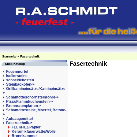
Startseite
»
Fasertechnik
Fasertechnik
Shop Katalog
Fugenmörtel
Isoliersteine
schneidekosten
Steinbackofen->
Grillkamineinsätze/Kamineinsätze-
>
Schamotteschornsteinrohre->
Pizza/Flammkuchenstein->
Brennraumplatten->
Schamottesteine, Moertel, Betone-
>
Aufsaugemittel
Fasertechnik
->
FELT/FILZ/Papier
Keramikfaserwatte/Wolle
Brennkammer