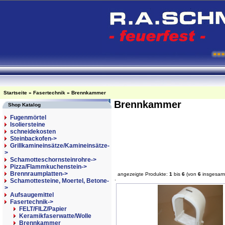
Startseite
»
Fasertechnik
»
Brennkammer
Brennkammer
Shop Katalog
Fugenmörtel
Isoliersteine
schneidekosten
Steinbackofen->
Grillkamineinsätze/Kamineinsätze-
>
Schamotteschornsteinrohre->
Pizza/Flammkuchenstein->
Brennraumplatten->
angezeigte Produkte:
1
bis
6
(von
6
insgesam
Schamottesteine, Moertel, Betone-
>
Aufsaugemittel
Fasertechnik
->
FELT/FILZ/Papier
Keramikfaserwatte/Wolle
Brennkammer