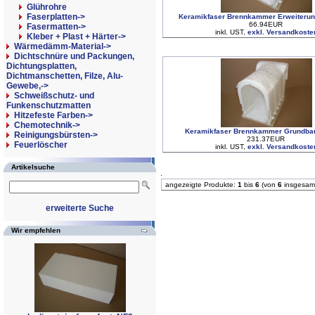
Glührohre
Faserplatten->
Keramikfaser Brennkammer Erweiterun
66.94EUR
Fasermatten->
inkl. UST,
exkl. Versandkoste
Kleber + Plast + Härter->
Wärmedämm-Material->
Dichtschnüre und Packungen,
Dichtungsplatten,
Dichtmanschetten, Filze, Alu-
Gewebe,->
Schweißschutz- und
Funkenschutzmatten
Hitzefeste Farben->
Chemotechnik->
Keramikfaser Brennkammer Grundbau
Reinigungsbürsten->
231.37EUR
Feuerlöscher
inkl. UST,
exkl. Versandkoste
Artikelsuche
angezeigte Produkte:
1
bis
6
(von
6
insgesam
erweiterte Suche
Wir empfehlen