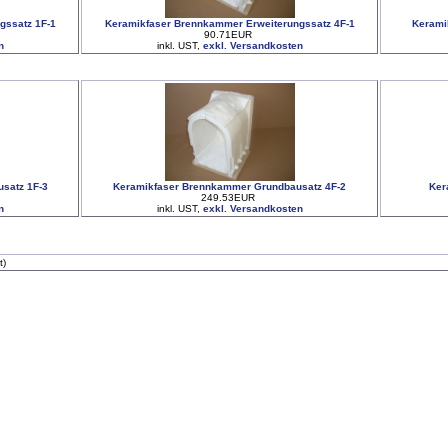
gssatz 1F-1
Keramikfaser Brennkammer Erweiterungssatz 4F-1
Kerami
90.71EUR
n
inkl. UST,
exkl. Versandkosten
satz 1F-3
Keramikfaser Brennkammer Grundbausatz 4F-2
Ker
249.53EUR
n
inkl. UST,
exkl. Versandkosten
t)