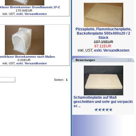
kfaser Brennkammer Grundbausatz 1F-2
170.94EUR
inkl. UST,
exkl. Versandkosten
Pizzaplatte, Flammkuchenplatte,
Backofenplatte 500x400x20 / 2
Stück
107.15EUR
87.11EUR
inkl. UST,
exkl. Versandkosten
amikfaser Brennkammer nach Maßen
0.00EUR
Bewertungen
inkl. UST,
exkl. Versandkosten
Seiten:
1
Schamotteplatte auf Maß
geschnitten und sehr gut verpackt
sc ..