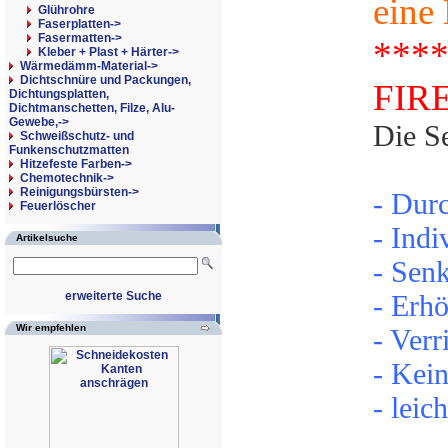
eine
Glührohre
Faserplatten->
Fasermatten->
***
Kleber + Plast + Härter->
Wärmedämm-Material->
Dichtschnüre und Packungen,
FIRE
Dichtungsplatten,
Dichtmanschetten, Filze, Alu-
Gewebe,->
Die Se
Schweißschutz- und
Funkenschutzmatten
Hitzefeste Farben->
Chemotechnik->
Reinigungsbürsten->
- Dur
Feuerlöscher
- Indi
Artikelsuche
- Sen
erweiterte Suche
- Erh
Wir empfehlen
- Verr
- Kein
- leic