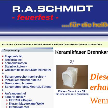
Startseite
»
Fasertechnik
»
Brennkammer
»
Keramikfaser Brennkammer nach Maßen
Shop Katalog
Keramikfaser Brennk
Fugenmörtel
Isoliersteine
schneidekosten
Steinbackofen->
Grillkamineinsätze/Kamineinsätze-
>
Dies
Schamotteschornsteinrohre->
Pizza/Flammkuchenstein->
Brennraumplatten->
erha
Schamottesteine, Moertel, Betone-
>
Klicken Sie auf das Bild
Aufsaugemittel
für eine grössere Abbildung
Fasertechnik
->
Wenn
FELT/FILZ/Papier
Keramikfaserwatte/Wolle
Brennkammer