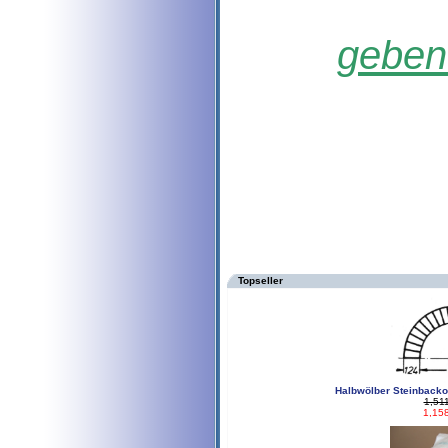
geben 
Topseller
Halbwölber Steinback
1,51
1,15