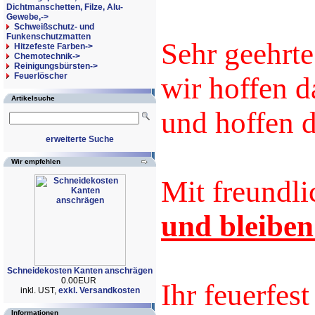
Dichtmanschetten, Filze, Alu-
Gewebe,->
Schweißschutz- und
Funkenschutzmatten
Sehr geehrt
Hitzefeste Farben->
Chemotechnik->
Reinigungsbürsten->
Feuerlöscher
wir hoffen d
Artikelsuche
und hoffen d
erweiterte Suche
Wir empfehlen
Mit freundl
und bleiben
Schneidekosten Kanten anschrägen
0.00EUR
Ihr feuerfes
inkl. UST,
exkl. Versandkosten
Informationen