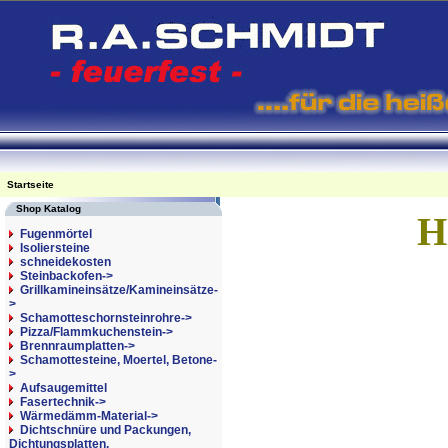
Startseite
Shop Katalog
H
Fugenmörtel
Isoliersteine
schneidekosten
Steinbackofen->
Grillkamineinsätze/Kamineinsätze-
>
Schamotteschornsteinrohre->
Pizza/Flammkuchenstein->
Brennraumplatten->
Schamottesteine, Moertel, Betone-
>
Aufsaugemittel
Fasertechnik->
Wärmedämm-Material->
Dichtschnüre und Packungen,
Dichtungsplatten,