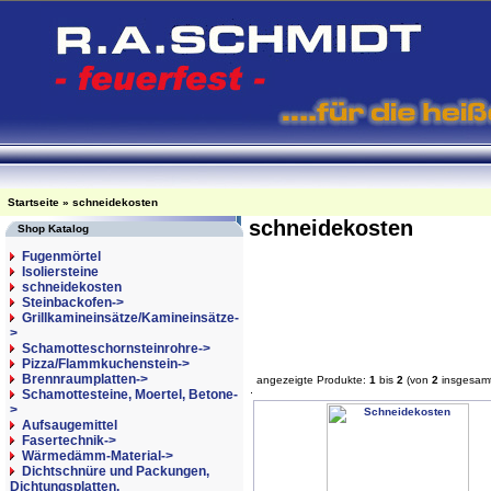
Startseite
»
schneidekosten
schneidekosten
Shop Katalog
Fugenmörtel
Isoliersteine
schneidekosten
Steinbackofen->
Grillkamineinsätze/Kamineinsätze-
>
Schamotteschornsteinrohre->
Pizza/Flammkuchenstein->
Brennraumplatten->
angezeigte Produkte:
1
bis
2
(von
2
insgesam
Schamottesteine, Moertel, Betone-
>
Aufsaugemittel
Fasertechnik->
Wärmedämm-Material->
Dichtschnüre und Packungen,
Dichtungsplatten,