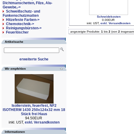
Dichtmanschetten, Filze, Alu-
Gewebe,->
Schweißschutz- und
Funkenschutzmatten
Schneidekosten
Hitzefeste Farben->
0.00EUR
inkl. UST,
exkl. Versandkosten
Chemotechnik->
Reinigungsbürsten->
angezeigte Produkte:
1
bis
2
(von
2
insgesam
Feuerlöscher
Artikelsuche
erweiterte Suche
Wir empfehlen
Isolierstein, feuerfest, NF2
ISOTHERM 1430 250x124x32 mm 18
Stück frei Haus
94.50EUR
inkl. UST,
exkl. Versandkosten
Informationen