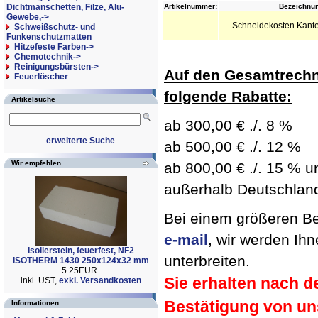
Dichtmanschetten, Filze, Alu-
Artikelnummer:
Bezeichnun
Gewebe,->
Schneidekosten Kant
Schweißschutz- und
Funkenschutzmatten
Hitzefeste Farben->
Chemotechnik->
Reinigungsbürsten->
Auf den Gesamtrechn
Feuerlöscher
folgende Rabatte:
Artikelsuche
ab 300,00 € ./. 8 %
erweiterte Suche
ab 500,00 € ./. 12 %
Wir empfehlen
ab 800,00 € ./. 15 % un
außerhalb Deutschland 
Bei einem größeren Bed
e-mail
, wir werden Ih
Isolierstein, feuerfest, NF2
unterbreiten.
ISOTHERM 1430 250x124x32 mm
5.25EUR
Sie erhalten nach d
inkl. UST,
exkl. Versandkosten
Bestätigung von un
Informationen