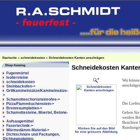
Startseite
»
schneidekosten
»
Schneidekosten Kanten anschrägen
Shop Katalog
Schneidekosten Kante
Fugenmörtel
Isoliersteine
Wir könne
schneidekosten
anschrägen
Steinbackofen->
Grillkamineinsätze/Kamineinsätze-
>
Schamotteschornsteinrohre->
Die Liefer
Pizza/Flammkuchenstein->
Brennraumplatten->
Geben Sie 
Schamottesteine, Moertel, Betone-
>
werden Ih
Aufsaugemittel
Beachten S
Fasertechnik->
Rundungen
Klicken Sie auf das Bild
Wärmedämm-Material->
für eine grössere Abbildung
Dichtschnüre und Packungen,
Dichtungsplatten,