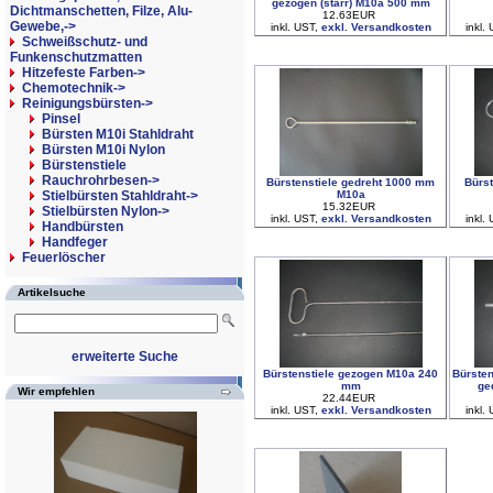
gezogen (starr) M10a 500 mm
Dichtmanschetten, Filze, Alu-
12.63EUR
Gewebe,->
inkl. UST,
exkl. Versandkosten
inkl.
Schweißschutz- und
Funkenschutzmatten
Hitzefeste Farben->
Chemotechnik->
Reinigungsbürsten
->
Pinsel
Bürsten M10i Stahldraht
Bürsten M10i Nylon
Bürstenstiele
Rauchrohrbesen->
Bürstenstiele gedreht 1000 mm
Bürs
M10a
Stielbürsten Stahldraht->
15.32EUR
Stielbürsten Nylon->
inkl. UST,
exkl. Versandkosten
inkl.
Handbürsten
Handfeger
Feuerlöscher
Artikelsuche
erweiterte Suche
Bürstenstiele gezogen M10a 240
Bürsten
mm
ge
Wir empfehlen
22.44EUR
inkl. UST,
exkl. Versandkosten
inkl.