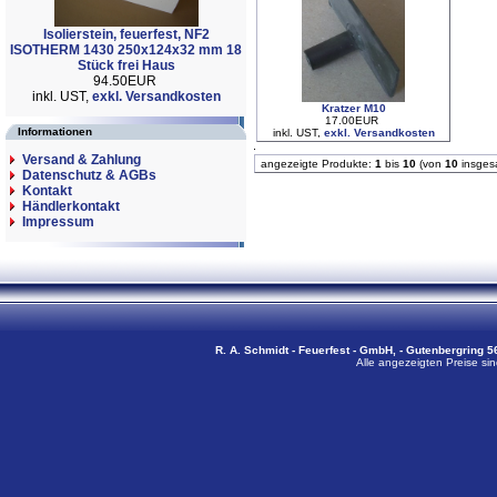
Isolierstein, feuerfest, NF2
ISOTHERM 1430 250x124x32 mm 18
Stück frei Haus
94.50EUR
inkl. UST,
exkl. Versandkosten
Kratzer M10
17.00EUR
Informationen
inkl. UST,
exkl. Versandkosten
Versand & Zahlung
angezeigte Produkte:
1
bis
10
(von
10
insges
Datenschutz & AGBs
Kontakt
Händlerkontakt
Impressum
R. A. Schmidt - Feuerfest - GmbH, - Gutenbergring 56
Alle angezeigten Preise sin