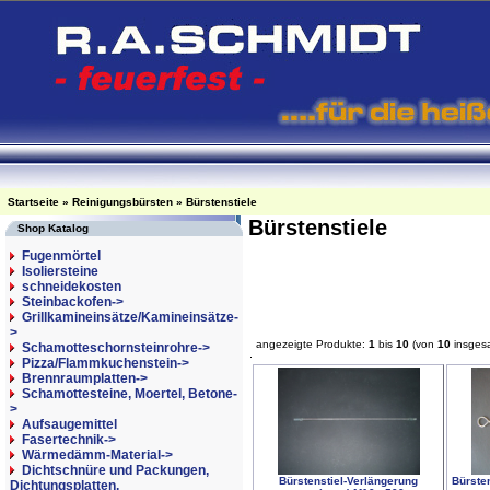
Startseite
»
Reinigungsbürsten
»
Bürstenstiele
Bürstenstiele
Shop Katalog
Fugenmörtel
Isoliersteine
schneidekosten
Steinbackofen->
Grillkamineinsätze/Kamineinsätze-
>
angezeigte Produkte:
1
bis
10
(von
10
insges
Schamotteschornsteinrohre->
Pizza/Flammkuchenstein->
Brennraumplatten->
Schamottesteine, Moertel, Betone-
>
Aufsaugemittel
Fasertechnik->
Wärmedämm-Material->
Dichtschnüre und Packungen,
Bürstenstiel-Verlängerung
Bürsten
Dichtungsplatten,