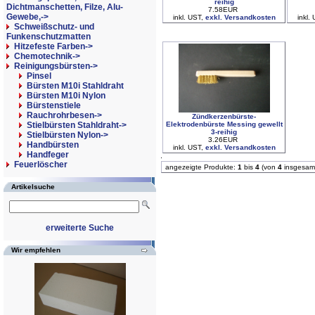
reihig
Dichtmanschetten, Filze, Alu-
7.58EUR
Gewebe,->
inkl. UST,
exkl. Versandkosten
inkl.
Schweißschutz- und
Funkenschutzmatten
Hitzefeste Farben->
Chemotechnik->
Reinigungsbürsten
->
Pinsel
Bürsten M10i Stahldraht
Bürsten M10i Nylon
Bürstenstiele
Rauchrohrbesen->
Zündkerzenbürste-
Elektrodenbürste Messing gewellt
Stielbürsten Stahldraht->
3-reihig
Stielbürsten Nylon->
3.26EUR
Handbürsten
inkl. UST,
exkl. Versandkosten
Handfeger
Feuerlöscher
angezeigte Produkte:
1
bis
4
(von
4
insgesam
Artikelsuche
erweiterte Suche
Wir empfehlen