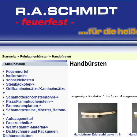
Startseite
»
Reinigungsbürsten
»
Handbürsten
Handbürsten
Shop Katalog
Fugenmörtel
Isoliersteine
schneidekosten
Steinbackofen->
Grillkamineinsätze/Kamineinsätze-
>
angezeigte Produkte:
1
bis
4
(von
4
insgesam
Schamotteschornsteinrohre->
Pizza/Flammkuchenstein->
Brennraumplatten->
Schamottesteine, Moertel, Betone-
>
Aufsaugemittel
Fasertechnik->
Wärmedämm-Material->
Dichtschnüre und Packungen,
Handbürste Edelstahl gewellt 3-
Handb
Dichtungsplatten,