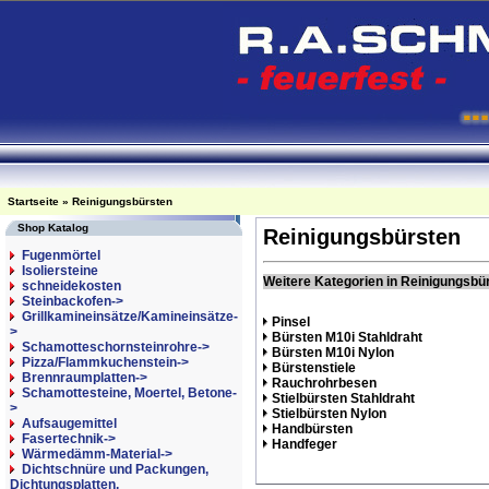
Startseite
»
Reinigungsbürsten
Shop Katalog
Reinigungsbürsten
Fugenmörtel
Isoliersteine
Weitere Kategorien in Reinigungsbü
schneidekosten
Steinbackofen->
Grillkamineinsätze/Kamineinsätze-
Pinsel
>
Bürsten M10i Stahldraht
Schamotteschornsteinrohre->
Bürsten M10i Nylon
Pizza/Flammkuchenstein->
Bürstenstiele
Brennraumplatten->
Rauchrohrbesen
Schamottesteine, Moertel, Betone-
Stielbürsten Stahldraht
>
Stielbürsten Nylon
Aufsaugemittel
Handbürsten
Fasertechnik->
Handfeger
Wärmedämm-Material->
Dichtschnüre und Packungen,
Dichtungsplatten,