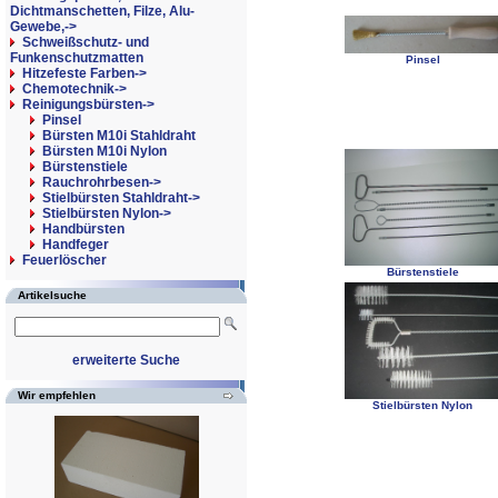
Dichtmanschetten, Filze, Alu-
Gewebe,->
Schweißschutz- und
Funkenschutzmatten
Pinsel
Hitzefeste Farben->
Chemotechnik->
Reinigungsbürsten
->
Pinsel
Bürsten M10i Stahldraht
Bürsten M10i Nylon
Bürstenstiele
Rauchrohrbesen->
Stielbürsten Stahldraht->
Stielbürsten Nylon->
Handbürsten
Handfeger
Feuerlöscher
Bürstenstiele
Artikelsuche
erweiterte Suche
Wir empfehlen
Stielbürsten Nylon