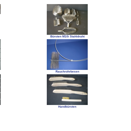
Bürsten M10i Stahldraht
Rauchrohrbesen
Handbürsten