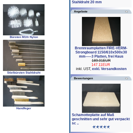
Stahldraht 20 mm
Angebote
Bürsten M10i Nylon
Brennraumplatten FIRE-VERM-
Strongboard 1150/610x500x30
mm-----3 Platten, frei Haus
189.01EUR
147.11EUR
inkl. UST,
exkl. Versandkosten
Stielbürsten Stahldraht
Bewertungen
Handfeger
Schamotteplatte auf Maß
geschnitten und sehr gut verpackt
sc ..