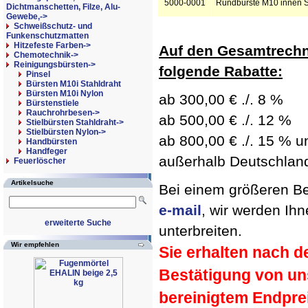
5000-0001
Rundbürste M10 innen S
Dichtmanschetten, Filze, Alu-
Gewebe,->
Schweißschutz- und
Funkenschutzmatten
Hitzefeste Farben->
Auf den Gesamtrechn
Chemotechnik->
Reinigungsbürsten
->
folgende Rabatte:
Pinsel
Bürsten M10i Stahldraht
Bürsten M10i Nylon
ab 300,00 € ./. 8 %
Bürstenstiele
Rauchrohrbesen->
ab 500,00 € ./. 12 %
Stielbürsten Stahldraht->
Stielbürsten Nylon->
ab 800,00 € ./. 15 % un
Handbürsten
Handfeger
außerhalb Deutschland 
Feuerlöscher
Artikelsuche
Bei einem größeren Bed
e-mail
, wir werden Ih
erweiterte Suche
unterbreiten.
Wir empfehlen
Sie erhalten nach d
Bestätigung von un
bereinigtem Endpre