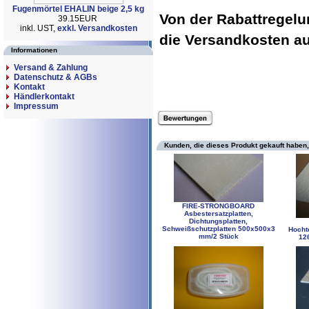
Fugenmörtel EHALIN beige 2,5 kg
Von der Rabattregel
39.15EUR
inkl. UST,
exkl. Versandkosten
die Versandkosten 
Informationen
Versand & Zahlung
Datenschutz & AGBs
Kontakt
Händlerkontakt
Impressum
Kunden, die dieses Produkt gekauft haben,
FIRE-STRONGBOARD
Asbestersatzplatten,
Dichtungsplatten,
Schweißschutzplatten 500x500x3
Hochte
mm/2 Stück
12