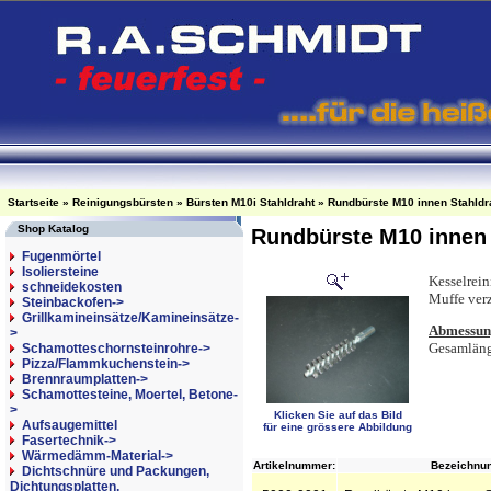
Startseite
»
Reinigungsbürsten
»
Bürsten M10i Stahldraht
»
Rundbürste M10 innen Stahld
Shop Katalog
Rundbürste M10 innen
Fugenmörtel
Isoliersteine
Kesselrein
schneidekosten
Muffe ver
Steinbackofen->
Grillkamineinsätze/Kamineinsätze-
Abmessun
>
Gesamlän
Schamotteschornsteinrohre->
Pizza/Flammkuchenstein->
Brennraumplatten->
Schamottesteine, Moertel, Betone-
>
Klicken Sie auf das Bild
Aufsaugemittel
für eine grössere Abbildung
Fasertechnik->
Wärmedämm-Material->
Artikelnummer:
Bezeichnun
Dichtschnüre und Packungen,
Dichtungsplatten,