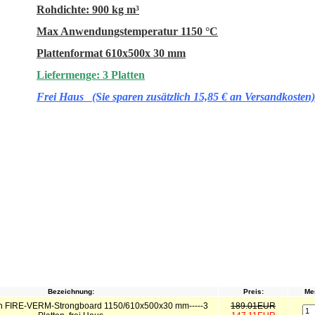
Rohdichte: 900 kg m³
Max Anwendungstemperatur 1150 °C
Plattenformat 610x500x 30 mm
Liefermenge: 3 Platten
Frei Haus (Sie sparen zusätzlich 15,85 € an Versandkosten)
Bezeichnung:
Preis:
Me
n FIRE-VERM-Strongboard 1150/610x500x30 mm-----3
189.01EUR