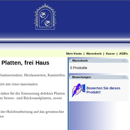
Mein Konto
|
Warenkorb
|
Kasse
|
AGB's
Warenkorb
latten, frei Haus
0 Produkte
 Kamineinsätze, Heizkassetten, Kaminöfen.
Bewertungen
ulit mit einer maximalen
Bewerten Sie dieses
Produkt!
daher für die Erneuerung defekter Platten
der Seiten- und Rückwandplatten, sowie
n der Holzbearbeitung auf das gewünschte
en.