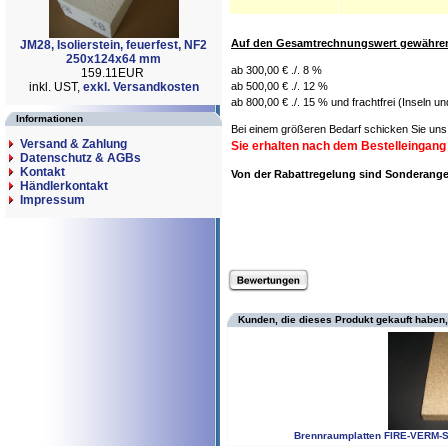
Auf den Gesamtrechnungswert gewähren 
JM28, Isolierstein, feuerfest, NF2
250x124x64 mm
ab 300,00 € ./. 8 %
159.11EUR
inkl. UST,
exkl. Versandkosten
ab 500,00 € ./. 12 %
ab 800,00 € ./. 15 % und frachtfrei (Inseln u
Informationen
Bei einem größeren Bedarf schicken Sie uns 
Versand & Zahlung
Sie erhalten nach dem Bestelleingang
Datenschutz & AGBs
Kontakt
Von der Rabattregelung sind Sonderan
Händlerkontakt
Impressum
Kunden, die dieses Produkt gekauft haben,
Brennraumplatten FIRE-VERM-