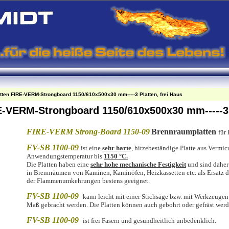
ten FIRE-VERM-Strongboard 1150/610x500x30 mm-----3 Platten, frei Haus
-VERM-Strongboard 1150/610x500x30 mm-----3 P
FIRE-VERM Strong-Board 1150-09
Brennraumplatten
für
FV-SB 1100-09
ist eine
sehr harte
, hitzebeständige Platte aus Vermic
Anwendungstemperatur bis
1150 °C.
Die Platten haben eine
sehr hohe mechanische Festigkeit
und sind daher 
in Brennräumen
von Kaminen, Kaminöfen, Heizkassetten etc. als Ersatz 
der Flammenumkehrungen bestens geeignet.
FV-SB 1100-09
kann leicht mit einer Stichsäge bzw. mit Werkzeuge
Maß gebracht werden. Die Platten können auch gebohrt oder gefräst werd
FV-SB 1100-09
ist frei Fasern und gesundheitlich unbedenklich.