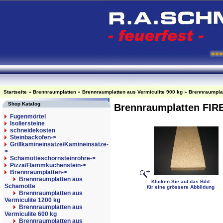
Startseite
»
Brennraumplatten
»
Brennraumplatten aus Vermiculite 900 kg
»
Brennraumplat
Shop Katalog
Brennraumplatten FIRE
Fugenmörtel
Isoliersteine
schneidekosten
Steinbackofen->
Grillkamineinsätze/Kamineinsätze-
>
Schamotteschornsteinrohre->
Pizza/Flammkuchenstein->
Brennraumplatten
->
Brennraumplatten aus
Klicken Sie auf das Bild
Schamotte
für eine grössere Abbildung
Brennraumplatten aus
Vermiculite 1200 kg
Brennraumplatten aus
Vermiculite 600 kg
Brennraumplatten aus