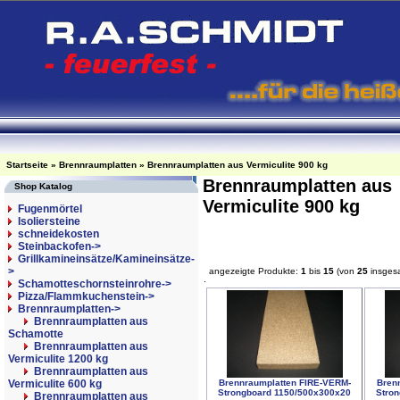
Startseite
»
Brennraumplatten
»
Brennraumplatten aus Vermiculite 900 kg
Brennraumplatten aus
Shop Katalog
Vermiculite 900 kg
Fugenmörtel
Isoliersteine
schneidekosten
Steinbackofen->
Grillkamineinsätze/Kamineinsätze-
>
angezeigte Produkte:
1
bis
15
(von
25
insges
Schamotteschornsteinrohre->
Pizza/Flammkuchenstein->
Brennraumplatten
->
Brennraumplatten aus
Schamotte
Brennraumplatten aus
Vermiculite 1200 kg
Brennraumplatten aus
Brennraumplatten FIRE-VERM-
Bren
Vermiculite 600 kg
Strongboard 1150/500x300x20
Stro
Brennraumplatten aus