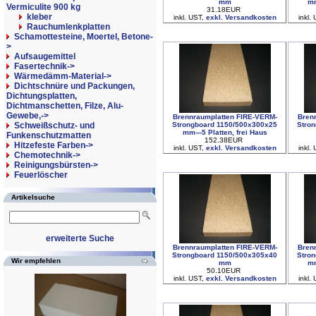
mm
mm
Vermiculite 900 kg
31.18EUR
kleber
inkl. UST,
exkl. Versandkosten
inkl.
Rauchumlenkplatten
Schamottesteine, Moertel, Betone-
>
Aufsaugemittel
Fasertechnik->
Wärmedämm-Material->
Dichtschnüre und Packungen,
Dichtungsplatten,
Dichtmanschetten, Filze, Alu-
Gewebe,->
Brennraumplatten FIRE-VERM-
Bren
Strongboard 1150/500x300x25
Stro
Schweißschutz- und
mm---5 Platten, frei Haus
Funkenschutzmatten
152.38EUR
Hitzefeste Farben->
inkl. UST,
exkl. Versandkosten
inkl.
Chemotechnik->
Reinigungsbürsten->
Feuerlöscher
Artikelsuche
erweiterte Suche
Brennraumplatten FIRE-VERM-
Bren
Strongboard 1150/500x305x40
Stro
Wir empfehlen
mm
mm
50.10EUR
inkl. UST,
exkl. Versandkosten
inkl.