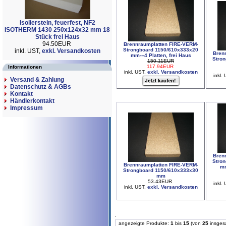
Isolierstein, feuerfest, NF2
ISOTHERM 1430 250x124x32 mm 18
Stück frei Haus
94.50EUR
Brennraumplatten FIRE-VERM-
Strongboard 1150/610x333x20
inkl. UST,
exkl. Versandkosten
Bren
mm---4 Platten, frei Haus
Stro
150.11EUR
117.94EUR
Informationen
inkl. UST,
exkl. Versandkosten
inkl.
Versand & Zahlung
Datenschutz & AGBs
Kontakt
Händlerkontakt
Impressum
Bren
Stro
Brennraumplatten FIRE-VERM-
mm
Strongboard 1150/610x333x30
mm
53.43EUR
inkl.
inkl. UST,
exkl. Versandkosten
angezeigte Produkte:
1
bis
15
(von
25
insges