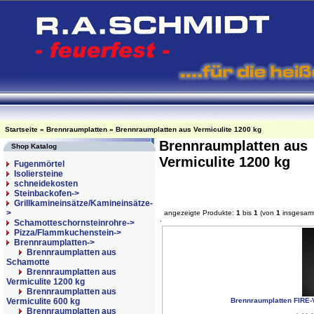
Startseite
»
Brennraumplatten
»
Brennraumplatten aus Vermiculite 1200 kg
Brennraumplatten aus
Shop Katalog
Vermiculite 1200 kg
Fugenmörtel
Isoliersteine
schneidekosten
Steinbackofen->
Grillkamineinsätze/Kamineinsätze-
>
angezeigte Produkte:
1
bis
1
(von
1
insgesam
Schamotteschornsteinrohre->
Pizza/Flammkuchenstein->
Brennraumplatten
->
Brennraumplatten aus
Schamotte
Brennraumplatten aus
Vermiculite 1200 kg
Brennraumplatten aus
Brennraumplatten FIRE
Vermiculite 600 kg
Brennraumplatten aus