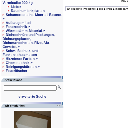
inkl.
Vermiculite 900 kg
kleber
angezeigte Produkte:
1
bis
1
(von
1
insgesam
Rauchumlenkplatten
Schamottesteine, Moertel, Betone-
>
Aufsaugemittel
Fasertechnik->
Wärmedämm-Material->
Dichtschnüre und Packungen,
Dichtungsplatten,
Dichtmanschetten, Filze, Alu-
Gewebe,->
Schweißschutz- und
Funkenschutzmatten
Hitzefeste Farben->
Chemotechnik->
Reinigungsbürsten->
Feuerlöscher
Artikelsuche
erweiterte Suche
Wir empfehlen