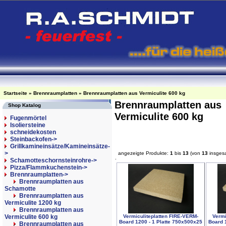
Startseite
»
Brennraumplatten
»
Brennraumplatten aus Vermiculite 600 kg
Brennraumplatten aus
Shop Katalog
Vermiculite 600 kg
Fugenmörtel
Isoliersteine
schneidekosten
Steinbackofen->
Grillkamineinsätze/Kamineinsätze-
>
angezeigte Produkte:
1
bis
13
(von
13
insges
Schamotteschornsteinrohre->
Pizza/Flammkuchenstein->
Brennraumplatten
->
Brennraumplatten aus
Schamotte
Brennraumplatten aus
Vermiculite 1200 kg
Brennraumplatten aus
Vermiculiteplatten FIRE-VERM-
Vermi
Vermiculite 600 kg
Board 1200 - 1 Platte 750x500x25
Board 
Brennraumplatten aus