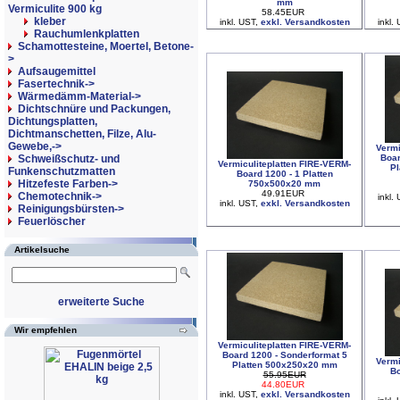
mm
Vermiculite 900 kg
58.45EUR
kleber
inkl. UST,
exkl. Versandkosten
inkl.
Rauchumlenkplatten
Schamottesteine, Moertel, Betone-
>
Aufsaugemittel
Fasertechnik->
Wärmedämm-Material->
Dichtschnüre und Packungen,
Dichtungsplatten,
Dichtmanschetten, Filze, Alu-
Gewebe,->
Vermi
Boar
Schweißschutz- und
Vermiculiteplatten FIRE-VERM-
Pl
Funkenschutzmatten
Board 1200 - 1 Platten
Hitzefeste Farben->
750x500x20 mm
49.91EUR
Chemotechnik->
inkl.
inkl. UST,
exkl. Versandkosten
Reinigungsbürsten->
Feuerlöscher
Artikelsuche
erweiterte Suche
Wir empfehlen
Vermiculiteplatten FIRE-VERM-
Board 1200 - Sonderformat 5
Vermi
Platten 500x250x20 mm
Bo
55.95EUR
44.80EUR
inkl. UST,
exkl. Versandkosten