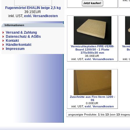
inkl.
Fugenmörtel EHALIN beige 2,5 kg
39.15EUR
inkl. UST,
exkl. Versandkosten
Informationen
Versand & Zahlung
Datenschutz & AGBs
Kontakt
Händlerkontakt
Vermiculiteplatten FIRE-VERM-
Vermi
Impressum
Board 1200/30 - 1 Platte
Bo
375x500x30 mm
36.06EUR
inkl. UST,
exkl. Versandkosten
inkl.
Zuschnitte aus Fire-Verm 1200 -
06
0.00EUR
inkl. UST,
exkl. Versandkosten
angezeigte Produkte:
1
bis
13
(von
13
insges