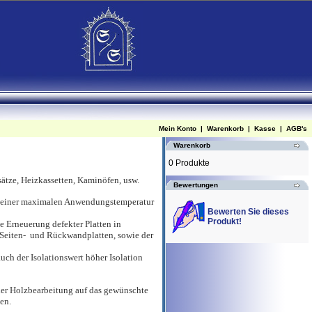
Mein Konto
|
Warenkorb
|
Kasse
|
AGB's
Warenkorb
0 Produkte
ätze, Heizkassetten, Kaminöfen, usw.
Bewertungen
mit einer maximalen Anwendungstemperatur
Bewerten Sie dieses
Produkt!
ie Erneuerung defekter Platten in
 Seiten- und Rückwandplatten, sowie der
auch der Isolationswert höher Isolation
der Holzbearbeitung auf das gewünschte
en.