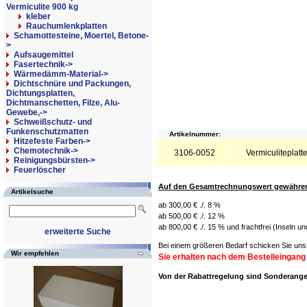
Vermiculite 900 kg
kleber
Rauchumlenkplatten
Schamottesteine, Moertel, Betone-
>
Aufsaugemittel
Fasertechnik->
Wärmedämm-Material->
Dichtschnüre und Packungen,
Dichtungsplatten,
Dichtmanschetten, Filze, Alu-
Gewebe,->
Schweißschutz- und
Funkenschutzmatten
Artikelnummer:
Hitzefeste Farben->
Chemotechnik->
3106-0052
Vermiculiteplat
Reinigungsbürsten->
Feuerlöscher
Auf den Gesamtrechnungswert gewähren 
Artikelsuche
ab 300,00 € ./. 8 %
ab 500,00 € ./. 12 %
ab 800,00 € ./. 15 % und frachtfrei (Inseln u
erweiterte Suche
Bei einem größeren Bedarf schicken Sie uns 
Wir empfehlen
Sie erhalten nach dem Bestelleingang
Von der Rabattregelung sind Sonderan