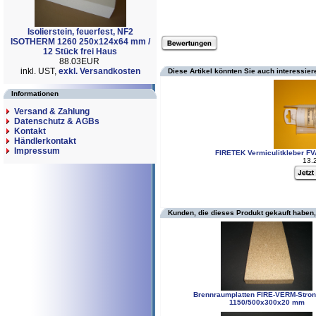
Isolierstein, feuerfest, NF2
ISOTHERM 1260 250x124x64 mm /
12 Stück frei Haus
88.03EUR
inkl. UST,
exkl. Versandkosten
Diese Artikel könnten Sie auch interessier
Informationen
Versand & Zahlung
Datenschutz & AGBs
Kontakt
Händlerkontakt
Impressum
FIRETEK Vermiculitkleber FV
13.
Kunden, die dieses Produkt gekauft haben,
Brennraumplatten FIRE-VERM-Stro
1150/500x300x20 mm