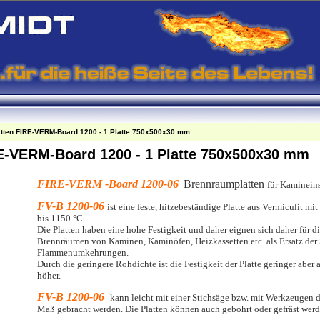
atten FIRE-VERM-Board 1200 - 1 Platte 750x500x30 mm
RE-VERM-Board 1200 - 1 Platte 750x500x30 mm
FIRE-VERM -Board 1200-06
Brennraumplatten
f
ür Kamineins
FV-B 1200-06
ist eine feste
, hitzebeständige Platte aus Vermiculit 
bis 1150 °C.
Die Platten haben eine hohe Festigkeit
und daher eignen sich daher für d
Brennräumen
von Kaminen, Kaminöfen, Heizkassetten etc. als Ersatz der
Flammenumkehrungen.
Durch die geringere Rohdichte ist die Festigkeit der Platte geringer aber 
höher.
FV-B 1200-06
kann leicht mit einer Stichsäge bzw. mit Werkzeugen 
Maß gebracht werden. Die Platten können auch gebohrt oder gefräst werd