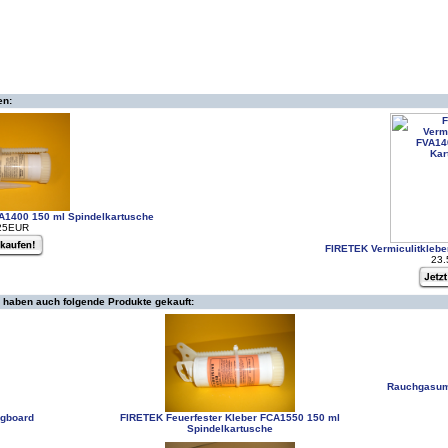
en:
A1400 150 ml Spindelkartusche
25EUR
FIRETEK Vermiculitklebe
23
 haben auch folgende Produkte gekauft:
Rauchgasuml
ngboard
FIRETEK Feuerfester Kleber FCA1550 150 ml
Spindelkartusche