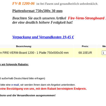
FV-B 1200-06
ist frei Fasern und gesundheitlich unbedenklich.
Plattenformat 750x500x 30 mm
Beachten Sie auch unseren Artikel
Fire-Verm-Strongboard 
der eine deutlich höhere Festigkeit hat!
Verpackung und Versandkosten 19,45 €
Bezeichnung:
Preis:
Me
ten FIRE-VERM-Board 1200 - 1 Platte 750x500x30 mm
68.10EUR
wir folgende Rabatte:
nd außerhalb Deutschland bitte erfragen)
bitte eine
e-mail
, wir werden Ihnen dann ein Angebot unterbreiten.
 eine Bestätigung von uns, mit dem Rabatt bereinigtem Endpreis.
gebote und die Versandkosten ausgenommen!