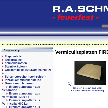
Startseite
»
Brennraumplatten
»
Brennraumplatten aus Vermiculite 600 kg
»
Vermiculitepl
Shop Katalog
Vermiculiteplatten FI
Fugenmörtel
Isoliersteine
schneidekosten
Steinbackofen->
Grillkamineinsätze/Kamineinsätze-
>
Schamotteschornsteinrohre->
Pizza/Flammkuchenstein->
Brennraumplatten
->
Brennraumplatten aus
Klicken Sie auf das Bild
Schamotte
für eine grössere Abbildung
Brennraumplatten aus
Vermiculite 1200 kg
Brennraumplatten aus
Vermiculite 600 kg
Brennraumplatten aus