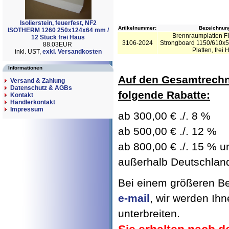
Isolierstein, feuerfest, NF2
Artikelnummer:
Bezeichnun
ISOTHERM 1260 250x124x64 mm /
Brennraumplatten 
12 Stück frei Haus
3106-2024
Strongboard 1150/610x5
88.03EUR
Platten, frei 
inkl. UST,
exkl. Versandkosten
Informationen
Auf den Gesamtrechn
Versand & Zahlung
Datenschutz & AGBs
folgende Rabatte:
Kontakt
Händlerkontakt
Impressum
ab 300,00 € ./. 8 %
ab 500,00 € ./. 12 %
ab 800,00 € ./. 15 % un
außerhalb Deutschland 
Bei einem größeren Bed
e-mail
, wir werden Ih
unterbreiten.