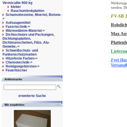
Vermiculite 900 kg
Werkzeuge
kleber
werden. Di
Rauchumlenkplatten
Schamottesteine, Moertel, Betone-
FV-SB 1
>
Aufsaugemittel
Rohdich
Fasertechnik->
Wärmedämm-Material->
Max Anw
Dichtschnüre und Packungen,
Dichtungsplatten,
Platten
Dichtmanschetten, Filze, Alu-
Gewebe,->
Schweißschutz- und
Lieferme
Funkenschutzmatten
Hitzefeste Farben->
Frei Hau
Chemotechnik->
Versand
Reinigungsbürsten->
Feuerlöscher
Artikelsuche
erweiterte Suche
Wir empfehlen