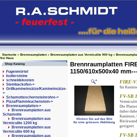
Startseite
»
Brennraumplatten
»
Brennraumplatten aus Vermiculite 900 kg
»
Brennraumplat
frei Haus
Brennraumplatten FIR
Shop Katalog
1150/610x500x40 mm----
Fugenmörtel
Isoliersteine
schneidekosten
FIRE-VE
Steinbackofen->
für Kamine
Grillkamineinsätze/Kamineinsätze-
>
FV-SB 1
Schamotteschornsteinrohre->
Vermiculi
Pizza/Flammkuchenstein->
Brennraumplatten
->
Die Platte
Brennraumplatten aus
daher dahe
Schamotte
Kaminen, K
Brennraumplatten aus
Klicken Sie auf das Bild
Rückwandp
für eine grössere Abbildung
Vermiculite 1200 kg
geeignet.
Brennraumplatten aus
Vermiculite 600 kg
FV-SB 1
Brennraumplatten aus