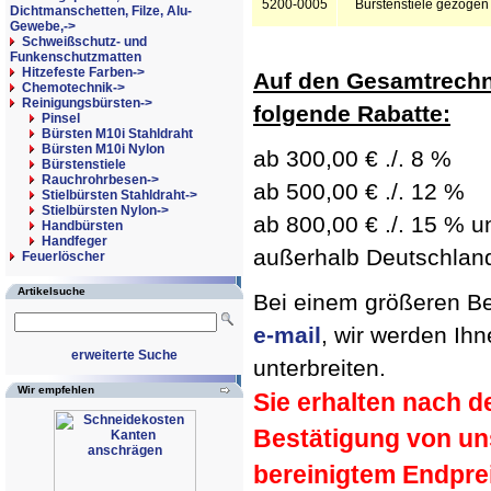
5200-0005
Bürstenstiele gezoge
Dichtmanschetten, Filze, Alu-
Gewebe,->
Schweißschutz- und
Funkenschutzmatten
Hitzefeste Farben->
Auf den Gesamtrechn
Chemotechnik->
Reinigungsbürsten
->
folgende Rabatte:
Pinsel
Bürsten M10i Stahldraht
Bürsten M10i Nylon
ab 300,00 € ./. 8 %
Bürstenstiele
Rauchrohrbesen->
ab 500,00 € ./. 12 %
Stielbürsten Stahldraht->
Stielbürsten Nylon->
ab 800,00 € ./. 15 % un
Handbürsten
Handfeger
außerhalb Deutschland 
Feuerlöscher
Artikelsuche
Bei einem größeren Bed
e-mail
, wir werden Ih
erweiterte Suche
unterbreiten.
Wir empfehlen
Sie erhalten nach d
Bestätigung von un
bereinigtem Endpre