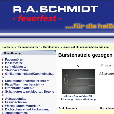
Startseite
»
Reinigungsbürsten
»
Bürstenstiele
»
Bürstenstiele gezogen M10a 240 mm
Shop Katalog
Bürstenstiele gezoge
Fugenmörtel
Isoliersteine
Bürstensti
schneidekosten
Steinbackofen->
Abmessun
Grillkamineinsätze/Kamineinsätze-
>
Schamotteschornsteinrohre->
Pizza/Flammkuchenstein->
Brennraumplatten->
Schamottesteine, Moertel, Betone-
>
Klicken Sie auf das Bild
Aufsaugemittel
für eine grössere Abbildung
Fasertechnik->
Wärmedämm-Material->
Artikelnummer:
Bezeichnun
Dichtschnüre und Packungen,
Dichtungsplatten,