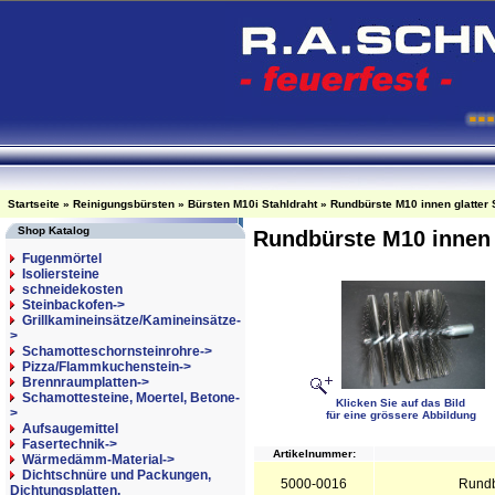
Startseite
»
Reinigungsbürsten
»
Bürsten M10i Stahldraht
»
Rundbürste M10 innen glatter
Shop Katalog
Rundbürste M10 innen 
Fugenmörtel
Isoliersteine
schneidekosten
Steinbackofen->
Grillkamineinsätze/Kamineinsätze-
>
Schamotteschornsteinrohre->
Pizza/Flammkuchenstein->
Brennraumplatten->
Schamottesteine, Moertel, Betone-
Klicken Sie auf das Bild
>
für eine grössere Abbildung
Aufsaugemittel
Fasertechnik->
Artikelnummer:
Wärmedämm-Material->
Dichtschnüre und Packungen,
5000-0016
Rundb
Dichtungsplatten,