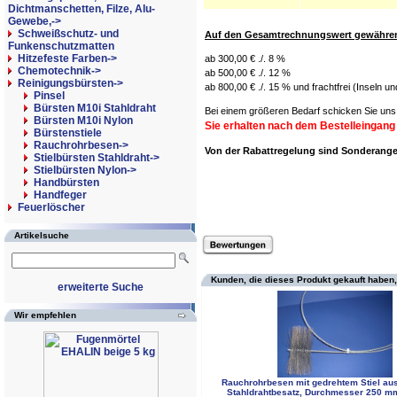
Dichtmanschetten, Filze, Alu-
Gewebe,->
Schweißschutz- und
Auf den Gesamtrechnungswert gewähren 
Funkenschutzmatten
Hitzefeste Farben->
ab 300,00 € ./. 8 %
Chemotechnik->
ab 500,00 € ./. 12 %
Reinigungsbürsten
->
ab 800,00 € ./. 15 % und frachtfrei (Inseln u
Pinsel
Bürsten M10i Stahldraht
Bei einem größeren Bedarf schicken Sie uns 
Bürsten M10i Nylon
Sie erhalten nach dem Bestelleingang
Bürstenstiele
Rauchrohrbesen->
Von der Rabattregelung sind Sonderan
Stielbürsten Stahldraht->
Stielbürsten Nylon->
Handbürsten
Handfeger
Feuerlöscher
Artikelsuche
Kunden, die dieses Produkt gekauft haben,
erweiterte Suche
Wir empfehlen
Rauchrohrbesen mit gedrehtem Stiel aus
Stahldrahtbesatz, Durchmesser 250 