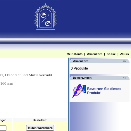
Mein Konto
|
Warenkorb
|
Kasse
|
AGB's
Warenkorb
0 Produkte
atz, Drehdraht und Muffe verzinkt
Bewertungen
e 160 mm
Bewerten Sie dieses
Produkt!
nge:
Bestellen: