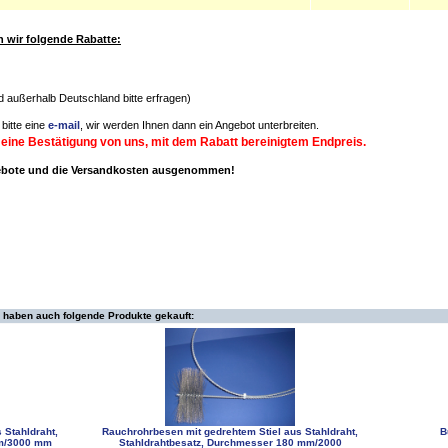
wir folgende Rabatte:
nd außerhalb Deutschland bitte erfragen)
bitte eine
e-mail
, wir werden Ihnen dann ein Angebot unterbreiten.
 eine Bestätigung von uns, mit dem Rabatt bereinigtem Endpreis.
gebote und die Versandkosten ausgenommen!
 haben auch folgende Produkte gekauft:
 Stahldraht,
Rauchrohrbesen mit gedrehtem Stiel aus Stahldraht,
B
mm/3000 mm
Stahldrahtbesatz, Durchmesser 180 mm/2000