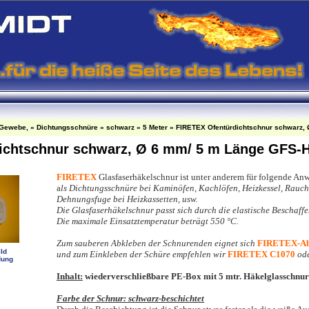
-Gewebe,
»
Dichtungsschnüre
»
schwarz
»
5 Meter
»
FIRETEX Ofentürdichtschnur schwarz, 
ichtschnur schwarz, Ø 6 mm/ 5 m Länge GFS-H
FIRETEX
G
lasfaserhäkelschnur ist unter anderem für folgende A
a
ls Dichtungsschnüre bei Kaminöfen, Kachlöfen, Heizkessel, Rauch
Dehnungsfuge bei Heizkassetten, usw.
Die Glasfaserhäkelschnur passt sich durch die elastische Beschaffe
Die maximale Einsatztemperatur beträgt 550 °C.
Zum sauberen Abkleben der Schnurenden eignet sich
FIRETEX-Ab
ld
und zum Einkleben der Schüre empfehlen wir
FIRETEX C1070
od
dung
Inhalt:
wiederverschließbare PE-Box mit 5 mtr. Häkelglasschnur
Farbe der Schnur: schwarz-beschichtet