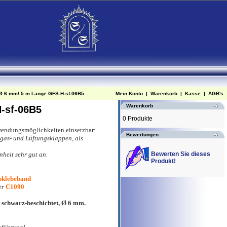
Ø 6 mm/ 5 m Länge GFS-H-sf-06B5
Mein Konto
|
Warenkorb
|
Kasse
|
AGB's
Warenkorb
-sf-06B5
0 Produkte
nwendungsmöglichkeiten einsetzbar:
Bewertungen
gas- und Lüftungsklappen, als
nheit sehr gut an.
Bewerten Sie dieses
Produkt!
klebeband
er
C1090
 schwarz-beschichtet, Ø 6 mm.