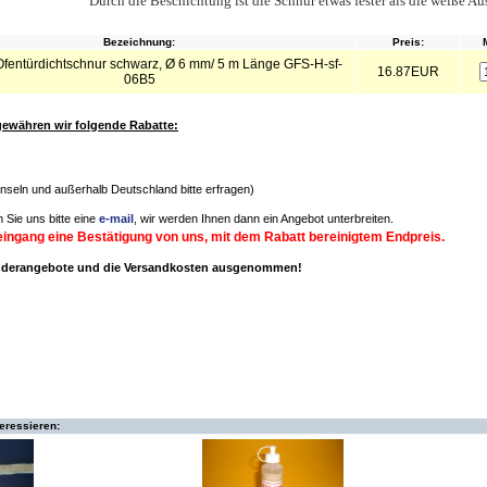
Durch die Beschichtung ist die Schnur etwas fester als die weiße A
Bezeichnung:
Preis:
fentürdichtschnur schwarz, Ø 6 mm/ 5 m Länge GFS-H-sf-
16.87EUR
06B5
ewähren wir folgende Rabatte:
(Inseln und außerhalb Deutschland bitte erfragen)
 Sie uns bitte eine
e-mail
, wir werden Ihnen dann ein Angebot unterbreiten.
eingang eine Bestätigung von uns, mit dem Rabatt bereinigtem Endpreis.
onderangebote und die Versandkosten ausgenommen!
teressieren: