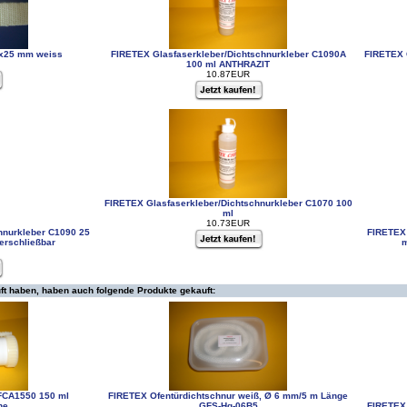
5x25 mm weiss
FIRETEX Glasfaserkleber/Dichtschnurkleber C1090A
FIRETEX 
100 ml ANTHRAZIT
10.87EUR
FIRETEX Glasfaserkleber/Dichtschnurkleber C1070 100
ml
10.73EUR
hnurkleber C1090 25
FIRETEX 
verschließbar
m
ft haben, haben auch folgende Produkte gekauft:
 FCA1550 150 ml
FIRETEX Ofentürdichtschnur weiß, Ø 6 mm/5 m Länge
he
GFS-Hg-06B5
FIRETEX 