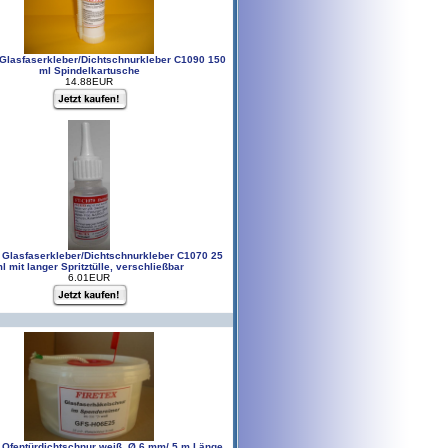
Glasfaserkleber/Dichtschnurkleber C1090 150
ml Spindelkartusche
14.88EUR
Glasfaserkleber/Dichtschnurkleber C1070 25
l mit langer Spritztülle, verschließbar
6.01EUR
Ofentürdichtschnur weiß, Ø 6 mm/ 5 m Länge