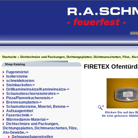
Startseite
»
Dichtschnüre und Packungen, Dichtungsplatten, Dichtmanschetten, Filze, Alu
Shop Katalog
FIRETEX Ofentürd
Fugenmörtel
Isoliersteine
schneidekosten
Steinbackofen->
Grillkamineinsätze/Kamineinsätze->
Schamotteschornsteinrohre->
Pizza/Flammkuchenstein->
Brennraumplatten->
Schamottesteine, Moertel, Betone->
Aufsaugemittel
Klicken Sie auf das Bi
Fasertechnik->
für eine grössere Abbil
Wärmedämm-Material->
Dichtschnüre und Packungen,
Dichtungsplatten, Dichtmanschetten, Filze,
Alu-Gewebe,
->
Dehnungsfugenstreifen