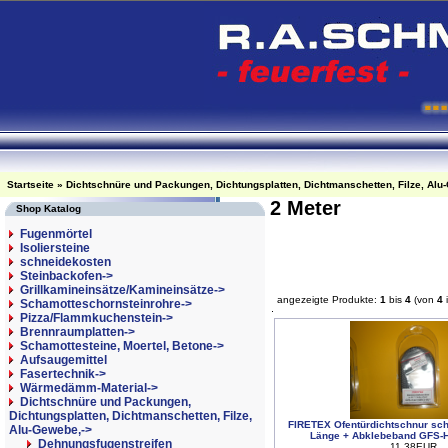
Startseite
»
Dichtschnüre und Packungen, Dichtungsplatten, Dichtmanschetten, Filze, Alu
2 Meter
Shop Katalog
Fugenmörtel
Isoliersteine
schneidekosten
Steinbackofen->
Grillkamineinsätze/Kamineinsätze->
angezeigte Produkte:
1
bis
4
(von
4
Schamotteschornsteinrohre->
Pizza/Flammkuchenstein->
Brennraumplatten->
Schamottesteine, Moertel, Betone->
Aufsaugemittel
Fasertechnik->
Wärmedämm-Material->
Dichtschnüre und Packungen,
Dichtungsplatten, Dichtmanschetten, Filze,
FIRETEX Ofentürdichtschnur sc
Alu-Gewebe,
->
Länge + Abklebeband GFS-
Dehnungsfugenstreifen
11.38EUR