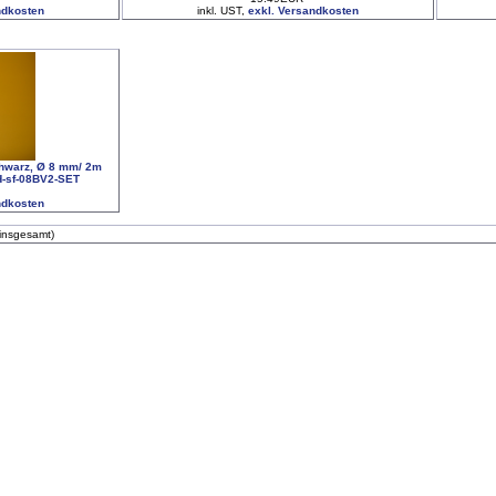
ndkosten
inkl. UST,
exkl. Versandkosten
hwarz, Ø 8 mm/ 2m
H-sf-08BV2-SET
ndkosten
insgesamt)