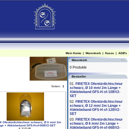
Mein Konto
|
Warenkorb
|
Kasse
|
AGB's
Warenkorb
0 Produkte
Bestseller
01.
FIRETEX Ofentürdichtschnur
Seiten:
1
schwarz, Ø 10 mm/ 2m Länge +
Abklebeband GFS-H-sf-10BV2-
SET
02.
FIRETEX Ofentürdichtschnur
schwarz, Ø 12 mm/ 2m Länge +
Abklebeband GFS-H-sf-12BV2-
SET
03.
FIRETEX Ofentürdichtschnur
X Ofentürdichtschnur schwarz, Ø 6 mm/ 2m
schwarz, Ø 6 mm/ 2m Länge +
ge + Abklebeband GFS-H-sf-06BV2-SET
Abklebeband GFS-H-sf-06BV2-
8.31EUR