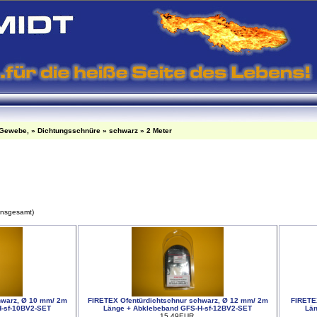
-Gewebe,
»
Dichtungsschnüre
»
schwarz
»
2 Meter
insgesamt)
hwarz, Ø 10 mm/ 2m
FIRETEX Ofentürdichtschnur schwarz, Ø 12 mm/ 2m
FIRETE
H-sf-10BV2-SET
Länge + Abklebeband GFS-H-sf-12BV2-SET
Län
15.49EUR