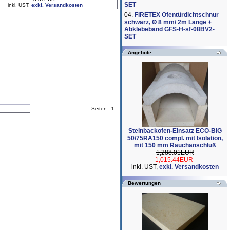
SET
inkl. UST,
exkl. Versandkosten
04.
FIRETEX Ofentürdichtschnur
schwarz, Ø 8 mm/ 2m Länge +
Abklebeband GFS-H-sf-08BV2-
SET
Angebote
Seiten:
1
Steinbackofen-Einsatz ECO-BIG
50/75RA150 compl. mit Isolation,
mit 150 mm Rauchanschluß
1,288.01EUR
1,015.44EUR
inkl. UST,
exkl. Versandkosten
Bewertungen