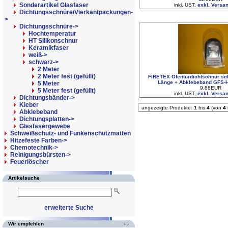
Sonderartikel Glasfaser
inkl. UST,
exkl. Versa
Dichtungsschnüre/Vierkantpackungen-
>
Dichtungsschnüre
->
Hochtemperatur
HT Silikonschnur
Keramikfaser
weiß->
schwarz
->
2 Meter
2 Meter fest (gefüllt)
FIRETEX Ofentürdichtschnur sc
Länge + Abklebeband GFS-
5 Meter
9.88EUR
5 Meter fest (gefüllt)
inkl. UST,
exkl. Versa
Dichtungsbänder->
Kleber
angezeigte Produkte:
1
bis
4
(von
4
Abklebeband
Dichtungsplatten->
Glasfasergewebe
Schweißschutz- und Funkenschutzmatten
Hitzefeste Farben->
Chemotechnik->
Reinigungsbürsten->
Feuerlöscher
Artikelsuche
erweiterte Suche
Wir empfehlen