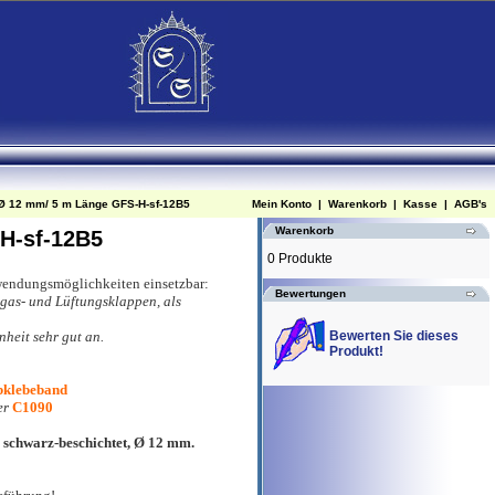
 Ø 12 mm/ 5 m Länge GFS-H-sf-12B5
Mein Konto
|
Warenkorb
|
Kasse
|
AGB's
Warenkorb
H-sf-12B5
0 Produkte
nwendungsmöglichkeiten einsetzbar:
Bewertungen
gas- und Lüftungsklappen, als
nheit sehr gut an.
Bewerten Sie dieses
Produkt!
klebeband
er
C1090
 schwarz-beschichtet, Ø 12 mm.