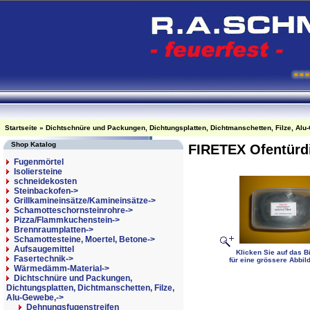
Startseite
»
Dichtschnüre und Packungen, Dichtungsplatten, Dichtmanschetten, Filze, Alu
Shop Katalog
FIRETEX Ofentürd
Fugenmörtel
Isoliersteine
schneidekosten
Steinbackofen->
Grillkamineinsätze/Kamineinsätze->
Schamotteschornsteinrohre->
Pizza/Flammkuchenstein->
Brennraumplatten->
Schamottesteine, Moertel, Betone->
Aufsaugemittel
Klicken Sie auf das Bi
Fasertechnik->
für eine grössere Abbil
Wärmedämm-Material->
Dichtschnüre und Packungen,
Dichtungsplatten, Dichtmanschetten, Filze,
Alu-Gewebe,
->
Dehnungsfugenstreifen