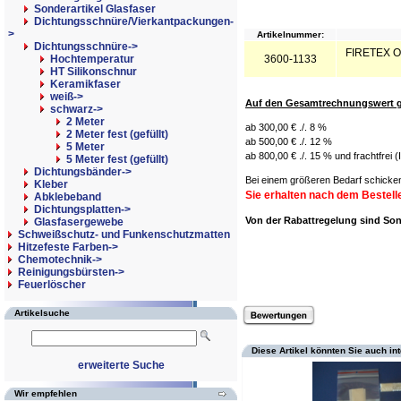
Sonderartikel Glasfaser
Dichtungsschnüre/Vierkantpackungen-
>
Artikelnummer:
Dichtungsschnüre
->
FIRETEX Of
Hochtemperatur
3600-1133
HT Silikonschnur
Keramikfaser
weiß->
Auf den Gesamtrechnungswert g
schwarz
->
2 Meter
ab 300,00 € ./. 8 %
2 Meter fest (gefüllt)
ab 500,00 € ./. 12 %
5 Meter
ab 800,00 € ./. 15 % und frachtfrei 
5 Meter fest (gefüllt)
Dichtungsbänder->
Bei einem größeren Bedarf schicken
Kleber
Sie erhalten nach dem Bestell
Abklebeband
Dichtungsplatten->
Von der Rabattregelung sind S
Glasfasergewebe
Schweißschutz- und Funkenschutzmatten
Hitzefeste Farben->
Chemotechnik->
Reinigungsbürsten->
Feuerlöscher
Artikelsuche
Diese Artikel könnten Sie auch in
erweiterte Suche
Wir empfehlen