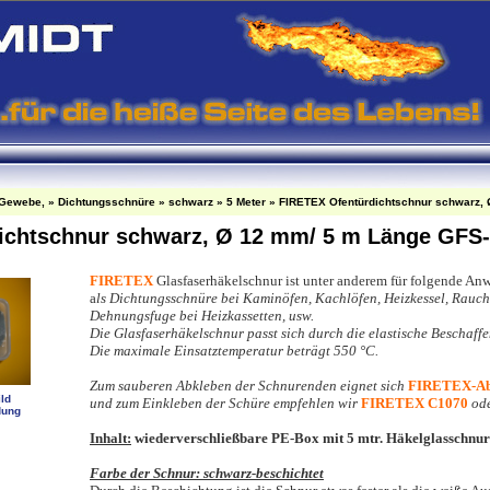
-Gewebe,
»
Dichtungsschnüre
»
schwarz
»
5 Meter
»
FIRETEX Ofentürdichtschnur schwarz,
ichtschnur schwarz, Ø 12 mm/ 5 m Länge GFS-
FIRETEX
G
lasfaserhäkelschnur ist unter anderem für folgende A
a
ls Dichtungsschnüre bei Kaminöfen, Kachlöfen, Heizkessel, Rauch
Dehnungsfuge bei Heizkassetten, usw.
Die Glasfaserhäkelschnur passt sich durch die elastische Beschaffe
Die maximale Einsatztemperatur beträgt 550 °C.
Zum sauberen Abkleben der Schnurenden eignet sich
FIRETEX-Ab
ld
und zum Einkleben der Schüre empfehlen wir
FIRETEX C1070
od
dung
Inhalt:
wiederverschließbare PE-Box mit 5 mtr. Häkelglasschnur
Farbe der Schnur: schwarz-beschichtet