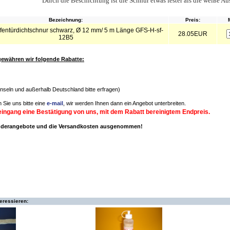
Durch die Beschichtung ist die Schnur etwas fester als die weiße A
Bezeichnung:
Preis:
entürdichtschnur schwarz, Ø 12 mm/ 5 m Länge GFS-H-sf-
28.05EUR
12B5
ewähren wir folgende Rabatte:
(Inseln und außerhalb Deutschland bitte erfragen)
 Sie uns bitte eine
e-mail
, wir werden Ihnen dann ein Angebot unterbreiten.
eingang eine Bestätigung von uns, mit dem Rabatt bereinigtem Endpreis.
onderangebote und die Versandkosten ausgenommen!
teressieren: