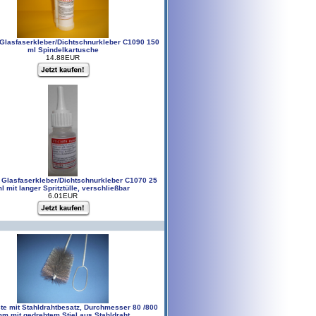
Glasfaserkleber/Dichtschnurkleber C1090 150
ml Spindelkartusche
14.88EUR
Glasfaserkleber/Dichtschnurkleber C1070 25
l mit langer Spritztülle, verschließbar
6.01EUR
te mit Stahldrahtbesatz, Durchmesser 80 /800
m mit gedrehtem Stiel aus Stahldraht