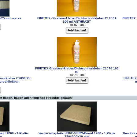
5x25 mm weiss
FIRETEX Glasfaserkleber/Dichtschnurkleber C1090A
FIRETEX 
100 ml ANTHRAZIT
10.87EUR
FIRETEX Glasfaserkleber/Dichtschnurkleber C1070 100
ml
10.73EUR
hnurkleber C1090 25
FIRETEX 
verschließbar
m
ft haben, haben auch folgende Produkte gekauft:
ard 1200 - 1 Platte
Vermiculiteplatten FIRE-VERM-Board 1200 - 1 Platte
Rundbürs
m
750x500x30 mm
m