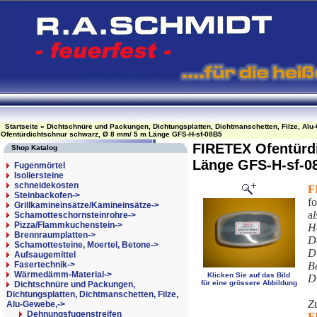
Startseite
»
Dichtschnüre und Packungen, Dichtungsplatten, Dichtmanschetten, Filze, Alu
Ofentürdichtschnur schwarz, Ø 8 mm/ 5 m Länge GFS-H-sf-08B5
FIRETEX Ofentürd
Shop Katalog
Länge GFS-H-sf-0
Fugenmörtel
Isoliersteine
schneidekosten
F
Steinbackofen->
f
Grillkamineinsätze/Kamineinsätze->
a
Schamotteschornsteinrohre->
Pizza/Flammkuchenstein->
H
Brennraumplatten->
D
Schamottesteine, Moertel, Betone->
Di
Aufsaugemittel
Fasertechnik->
Be
Wärmedämm-Material->
Klicken Sie auf das Bild
D
für eine grössere Abbildung
Dichtschnüre und Packungen,
Dichtungsplatten, Dichtmanschetten, Filze,
Z
Alu-Gewebe,
->
Dehnungsfugenstreifen
F