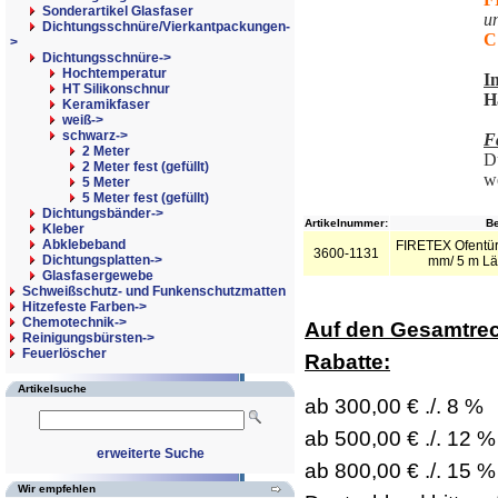
Sonderartikel Glasfaser
u
Dichtungsschnüre/Vierkantpackungen-
C
>
Dichtungsschnüre
->
Hochtemperatur
I
HT Silikonschnur
H
Keramikfaser
weiß->
schwarz
->
F
2 Meter
Du
2 Meter fest (gefüllt)
w
5 Meter
5 Meter fest (gefüllt)
Dichtungsbänder->
Artikelnummer:
Be
Kleber
Abklebeband
FIRETEX Ofentür
3600-1131
Dichtungsplatten->
mm/ 5 m Lä
Glasfasergewebe
Schweißschutz- und Funkenschutzmatten
Hitzefeste Farben->
Chemotechnik->
Auf den Gesamtrec
Reinigungsbürsten->
Feuerlöscher
Rabatte:
Artikelsuche
ab 300,00 € ./. 8 %
ab 500,00 € ./. 12 %
erweiterte Suche
ab 800,00 € ./. 15 %
Wir empfehlen