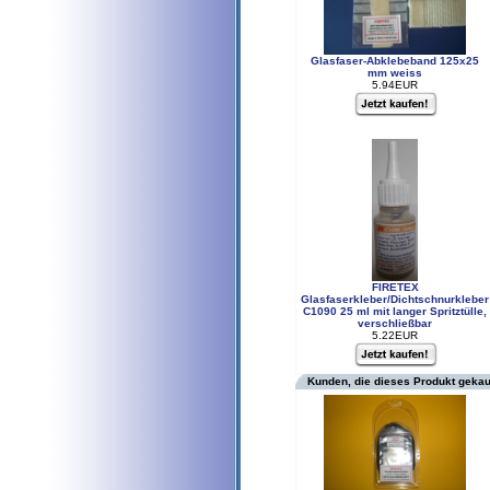
Glasfaser-Abklebeband 125x25
mm weiss
5.94EUR
FIRETEX
Glasfaserkleber/Dichtschnurkleber
C1090 25 ml mit langer Spritztülle,
verschließbar
5.22EUR
Kunden, die dieses Produkt gekau