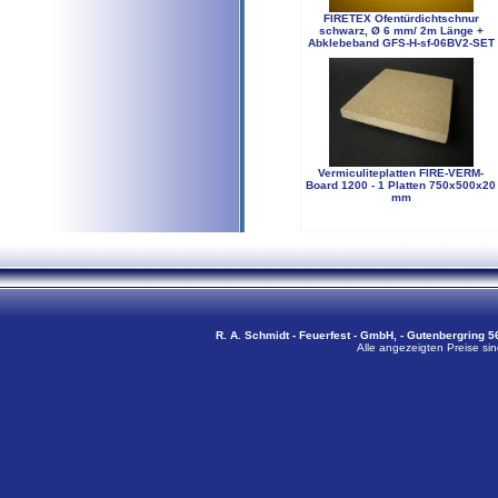
FIRETEX Ofentürdichtschnur
schwarz, Ø 6 mm/ 2m Länge +
Abklebeband GFS-H-sf-06BV2-SET
Vermiculiteplatten FIRE-VERM-
Board 1200 - 1 Platten 750x500x20
mm
R. A. Schmidt - Feuerfest - GmbH, - Gutenbergring 56
Alle angezeigten Preise sin