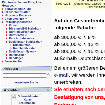
Rundbürste mit Stah
Dichtmanschetten, Filze, Alu-
5300-0204
Durchmesser 15/600 mm
Gewebe,->
Stiel aus Stah
Schweißschutz- und
Funkenschutzmatten
Hitzefeste Farben->
Chemotechnik->
Auf den Gesamtrechn
Reinigungsbürsten
->
Pinsel
folgende Rabatte:
Bürsten M10i Stahldraht
Bürsten M10i Nylon
Bürstenstiele
ab 300,00 € ./. 8 %
Rauchrohrbesen->
Stielbürsten Stahldraht
->
ab 500,00 € ./. 12 %
Rundbürsten
Rechteckbürsten
ab 800,00 € ./. 15 % un
Stielbürsten Nylon->
Handbürsten
außerhalb Deutschland 
Handfeger
Feuerlöscher
Bei einem größeren Bed
Artikelsuche
e-mail
, wir werden Ih
unterbreiten.
erweiterte Suche
Sie erhalten nach de
Wir empfehlen
Bestätigung von uns
Endpreis.