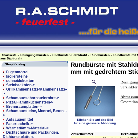
Startseite
»
Reinigungsbürsten
»
Stielbürsten Stahldraht
»
Rundbürsten
»
Rundbürste mit 
aus Stahldraht
Rundbürste mit Stahld
Shop Katalog
mm mit gedrehtem Stie
Fugenmörtel
Isoliersteine
schneidekosten
Reinigungs
Steinbackofen->
verzinkter 
Grillkamineinsätze/Kamineinsätze-
>
Abmessun
Schamotteschornsteinrohre->
Gesamtlä
Pizza/Flammkuchenstein->
Brennraumplatten->
Schamottesteine, Moertel, Betone-
>
Aufsaugemittel
Klicken Sie auf das Bild
für eine grössere Abbildung
Fasertechnik->
Wärmedämm-Material->
Dichtschnüre und Packungen,
Artikelnummer:
Bezeichnun
Dichtungsplatten,