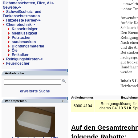
Dichtmanschetten, Filze, Alu-
~ umweltf
Gewebe,->
~ ohne Tre
Schweißschutz- und
Funkenschutzmatten
Anwendun
Hitzefeste Farben->
Auf die K
Chemotechnik
->
Schlauch 
Kesselreiniger
Den Brenne
Meßflüssigkeit
Reinigung
Putztücher
staubmasken
Nach eine
Dichtungsmaterial
und die An
Öle
Bei stark
Entkalker
nachgespr
Reinigungsbürsten->
gut trock
Feuerlöscher
Handfeger
werden.
Artikelsuche
Inhalt 5 L
Heizkessel
erweiterte Suche
Artikelnummer:
Bezeichnun
Wir empfehlen
Reinigungslösung für
6000-4104
chemo C4110 5 Ltr. S
Auf den Gesamtrechn
folgende Rabatte: