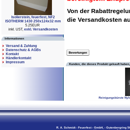
Von der Rabattregel
Isolierstein, feuerfest, NF2
die Versandkosten 
ISOTHERM 1430 250x124x32 mm
5.25EUR
inkl. UST,
exkl. Versandkosten
Informationen
Versand & Zahlung
Datenschutz & AGBs
Kontakt
Händlerkontakt
Impressum
Kunden, die dieses Produkt gekauft haben,
Reinigungsbürste Nyl
R. A. Schmidt - Feuerfest - GmbH, - Gutenbergring 56