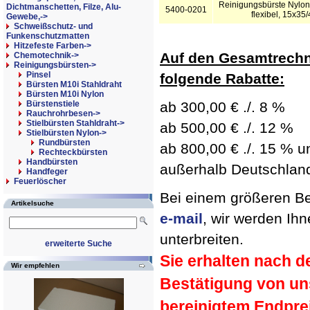
Reinigungsbürste Nylon
Dichtmanschetten, Filze, Alu-
5400-0201
flexibel, 15x3
Gewebe,->
Schweißschutz- und
Funkenschutzmatten
Hitzefeste Farben->
Auf den Gesamtrechn
Chemotechnik->
Reinigungsbürsten
->
Pinsel
folgende Rabatte:
Bürsten M10i Stahldraht
Bürsten M10i Nylon
Bürstenstiele
ab 300,00 € ./. 8 %
Rauchrohrbesen->
Stielbürsten Stahldraht->
ab 500,00 € ./. 12 %
Stielbürsten Nylon
->
Rundbürsten
ab 800,00 € ./. 15 % un
Rechteckbürsten
Handbürsten
außerhalb Deutschland 
Handfeger
Feuerlöscher
Bei einem größeren Bed
Artikelsuche
e-mail
, wir werden Ih
unterbreiten.
erweiterte Suche
Sie erhalten nach d
Wir empfehlen
Bestätigung von un
bereinigtem Endpre