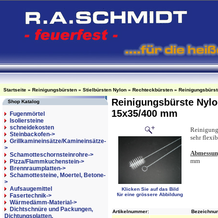
Startseite
»
Reinigungsbürsten
»
Stielbürsten Nylon
»
Rechteckbürsten
»
Reinigungsbürst
Reinigungsbürste Nylon
Shop Katalog
15x35/400 mm
Fugenmörtel
Isoliersteine
schneidekosten
Reinigungs
Steinbackofen->
sehr flexib
Grillkamineinsätze/Kamineinsätze-
>
Abmessun
Schamotteschornsteinrohre->
mm
Pizza/Flammkuchenstein->
Brennraumplatten->
Schamottesteine, Moertel, Betone-
>
Aufsaugemittel
Klicken Sie auf das Bild
für eine grössere Abbildung
Fasertechnik->
Wärmedämm-Material->
Dichtschnüre und Packungen,
Artikelnummer:
Bezeichnun
Dichtungsplatten,