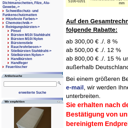
5100-0201
Dichtmanschetten, Filze, Alu-
mm
Gewebe,->
Schweißschutz- und
Funkenschutzmatten
Hitzefeste Farben->
Auf den Gesamtrechn
Chemotechnik->
Reinigungsbürsten
->
folgende Rabatte:
Pinsel
Bürsten M10i Stahldraht
Bürsten M10i Nylon
ab 300,00 € ./. 8 %
Bürstenstiele
Rauchrohrbesen->
ab 500,00 € ./. 12 %
Stielbürsten Stahldraht->
Stielbürsten Nylon->
ab 800,00 € ./. 15 % un
Handbürsten
Handfeger
außerhalb Deutschland 
Feuerlöscher
Artikelsuche
Bei einem größeren Bed
e-mail
, wir werden Ih
erweiterte Suche
unterbreiten.
Wir empfehlen
Sie erhalten nach d
Bestätigung von un
bereinigtem Endpre