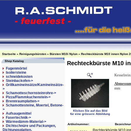
Startseite
»
Reinigungsbürsten
»
Bürsten M10i Nylon
»
Rechteckbürste M10 innen Nylon 
Shop Katalog
Rechteckbürste M10 i
Fugenmörtel
Isoliersteine
Kesselrein
schneidekosten
Steinbackofen->
Abmessun
Grillkamineinsätze/Kamineinsätze-
mm
>
Schamotteschornsteinrohre->
Pizza/Flammkuchenstein->
Brennraumplatten->
Schamottesteine, Moertel, Betone-
>
Klicken Sie auf das Bild
Aufsaugemittel
für eine grössere Abbildung
Fasertechnik->
Wärmedämm-Material->
Artikelnummer:
Bezeichnun
Dichtschnüre und Packungen,
Dichtungsplatten,
Rechteckbürste M10 in