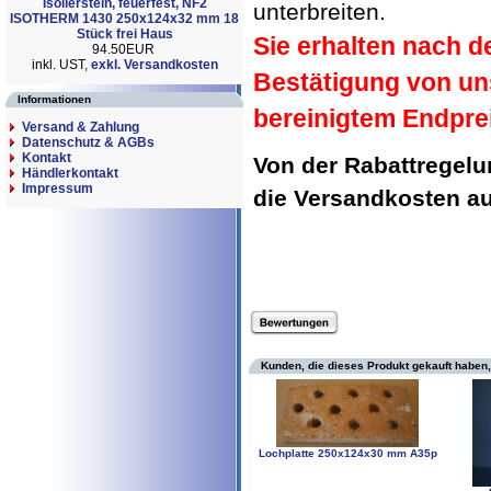
Isolierstein, feuerfest, NF2
unterbreiten.
ISOTHERM 1430 250x124x32 mm 18
Stück frei Haus
Sie erhalten nach d
94.50EUR
inkl. UST,
exkl. Versandkosten
Bestätigung von un
Informationen
bereinigtem Endpre
Versand & Zahlung
Datenschutz & AGBs
Kontakt
Von der Rabattregel
Händlerkontakt
Impressum
die Versandkosten 
Kunden, die dieses Produkt gekauft haben,
Lochplatte 250x124x30 mm A35p