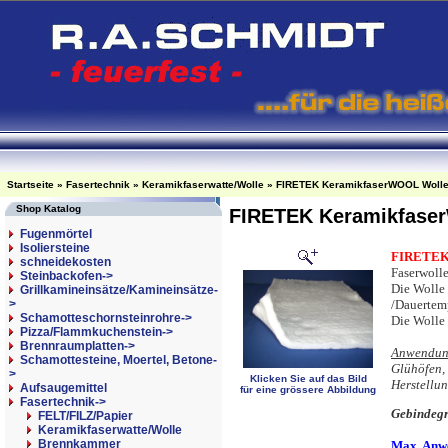
Startseite
»
Fasertechnik
»
Keramikfaserwatte/Wolle
»
FIRETEK KeramikfaserWOOL Wolle/
Shop Katalog
FIRETEK Keramikfaser
Fugenmörtel
Isoliersteine
FIRETE
schneidekosten
Faserwolle
Steinbackofen->
Die Wolle 
Grillkamineinsätze/Kamineinsätze-
>
/Dauertem
Schamotteschornsteinrohre->
Die Wolle 
Pizza/Flammkuchenstein->
Brennraumplatten->
Anwendung
Schamottesteine, Moertel, Betone-
Glühöfen, 
>
Klicken Sie auf das Bild
Herstellun
Aufsaugemittel
für eine grössere Abbildung
Fasertechnik
->
Gebindegr
FELT/FILZ/Papier
Keramikfaserwatte/Wolle
Brennkammer
Max. Anw