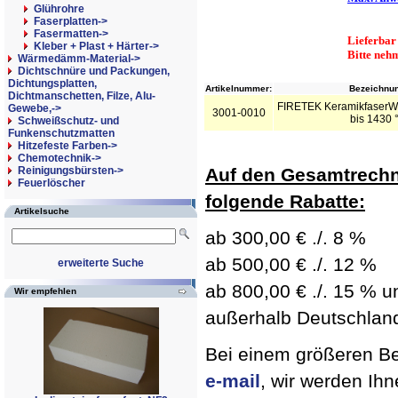
Glührohre
Faserplatten->
Fasermatten->
Lieferbar
Kleber + Plast + Härter->
Bitte neh
Wärmedämm-Material->
Dichtschnüre und Packungen,
Dichtungsplatten,
Artikelnummer:
Bezeichnun
Dichtmanschetten, Filze, Alu-
FIRETEK KeramikfaserW
Gewebe,->
3001-0010
bis 1430 
Schweißschutz- und
Funkenschutzmatten
Hitzefeste Farben->
Chemotechnik->
Reinigungsbürsten->
Auf den Gesamtrechn
Feuerlöscher
folgende Rabatte:
Artikelsuche
ab 300,00 € ./. 8 %
ab 500,00 € ./. 12 %
erweiterte Suche
ab 800,00 € ./. 15 % un
Wir empfehlen
außerhalb Deutschland 
Bei einem größeren Bed
e-mail
, wir werden Ih