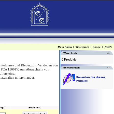
Mein Konto
|
Warenkorb
|
Kasse
|
AGB's
Warenkorb
0 Produkte
achtelmasse und Kleber, zum Verkleben von
Bewertungen
ich FCA 1500FK zum Abspachteln von
liersteine.
aterialien untereinander.
Bewerten Sie dieses
Produkt!
nge:
Bestellen: