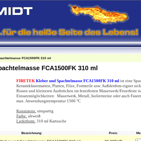
pachtelmasse FCA1500FK 310 ml
pachtelmasse FCA1500FK 310 ml
FIRETEK
Kleber und Spachtelmasse FCA1500FK 310 ml
ist eine Sp
Keramikfasermatten, Platten, Filze, Formteile usw. Außderdem eignet s
Rissen und kleineren Ausbrüchen im feuerfesten Mauerwerk/Feuerfeste iso
Einsatzmöglichkeiten: Mauerwerk, Metall, Isoliersteine oder auch Faserm
max. Anwendungstemperatur 1500 °C
Konsistens:
sirupartig
Farbe:
altweiß
Lieferform:
310 ml Kartusche
Bezeichnung:
Preis:
Me