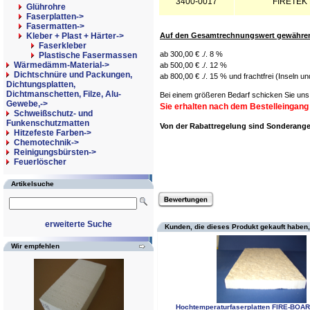
3400-0017
FIRETEK 
Glührohre
Faserplatten->
Fasermatten->
Kleber + Plast + Härter
->
Auf den Gesamtrechnungswert gewähren 
Faserkleber
ab 300,00 € ./. 8 %
Plastische Fasermassen
Wärmedämm-Material->
ab 500,00 € ./. 12 %
Dichtschnüre und Packungen,
ab 800,00 € ./. 15 % und frachtfrei (Inseln u
Dichtungsplatten,
Dichtmanschetten, Filze, Alu-
Bei einem größeren Bedarf schicken Sie uns 
Gewebe,->
Sie erhalten nach dem Bestelleingang
Schweißschutz- und
Funkenschutzmatten
Von der Rabattregelung sind Sonderan
Hitzefeste Farben->
Chemotechnik->
Reinigungsbürsten->
Feuerlöscher
Artikelsuche
erweiterte Suche
Kunden, die dieses Produkt gekauft haben,
Wir empfehlen
Hochtemperaturfaserplatten FIRE-BOA