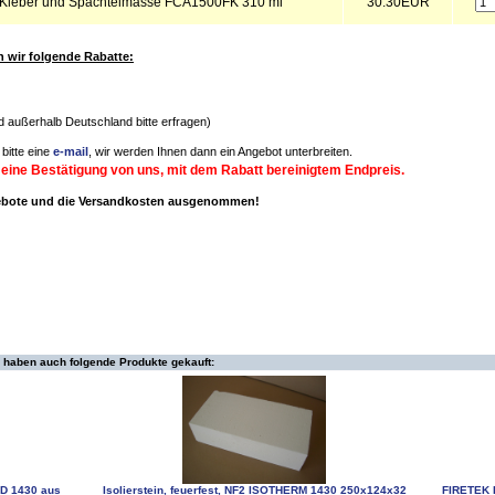
Kleber und Spachtelmasse FCA1500FK 310 ml
30.30EUR
wir folgende Rabatte:
nd außerhalb Deutschland bitte erfragen)
bitte eine
e-mail
, wir werden Ihnen dann ein Angebot unterbreiten.
 eine Bestätigung von uns, mit dem Rabatt bereinigtem Endpreis.
gebote und die Versandkosten ausgenommen!
 haben auch folgende Produkte gekauft:
RD 1430 aus
Isolierstein, feuerfest, NF2 ISOTHERM 1430 250x124x32
FIRETEK 