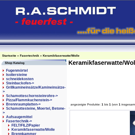
Startseite
»
Fasertechnik
»
Keramikfaserwatte/Wolle
Keramikfaserwatte/Wo
Shop Katalog
Fugenmörtel
Isoliersteine
schneidekosten
Steinbackofen->
Grillkamineinsätze/Kamineinsätze-
>
Schamotteschornsteinrohre->
Pizza/Flammkuchenstein->
Brennraumplatten->
angezeigte Produkte:
1
bis
1
(von
1
insgesam
Schamottesteine, Moertel, Betone-
>
Aufsaugemittel
Fasertechnik
->
FELT/FILZ/Papier
Keramikfaserwatte/Wolle
Brennkammer