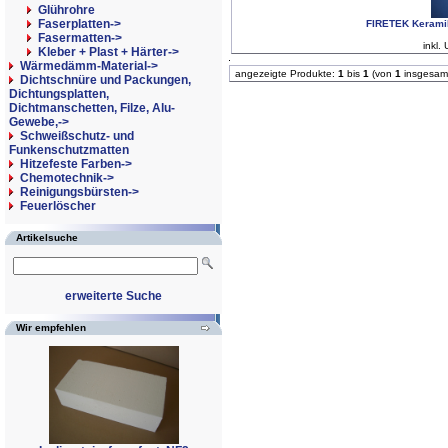
Glührohre
Faserplatten->
FIRETEK Keramik
Fasermatten->
inkl.
Kleber + Plast + Härter->
Wärmedämm-Material->
angezeigte Produkte:
1
bis
1
(von
1
insgesam
Dichtschnüre und Packungen,
Dichtungsplatten,
Dichtmanschetten, Filze, Alu-
Gewebe,->
Schweißschutz- und
Funkenschutzmatten
Hitzefeste Farben->
Chemotechnik->
Reinigungsbürsten->
Feuerlöscher
Artikelsuche
erweiterte Suche
Wir empfehlen