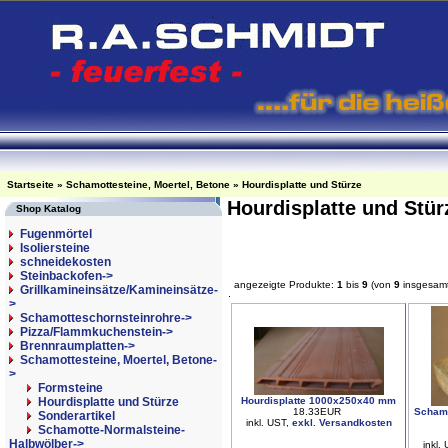
Startseite
»
Schamottesteine, Moertel, Betone
»
Hourdisplatte und Stürze
Hourdisplatte und Stü
Shop Katalog
Fugenmörtel
Isoliersteine
schneidekosten
Steinbackofen->
angezeigte Produkte:
1
bis
9
(von
9
insgesam
Grillkamineinsätze/Kamineinsätze-
>
Schamotteschornsteinrohre->
Pizza/Flammkuchenstein->
Brennraumplatten->
Schamottesteine, Moertel, Betone
-
>
Formsteine
Hourdisplatte und Stürze
Hourdisplatte 1000x250x40 mm
Schamo
18.33EUR
Sonderartikel
inkl. UST,
exkl. Versandkosten
Schamotte-Normalsteine-
Halbwölber->
inkl.