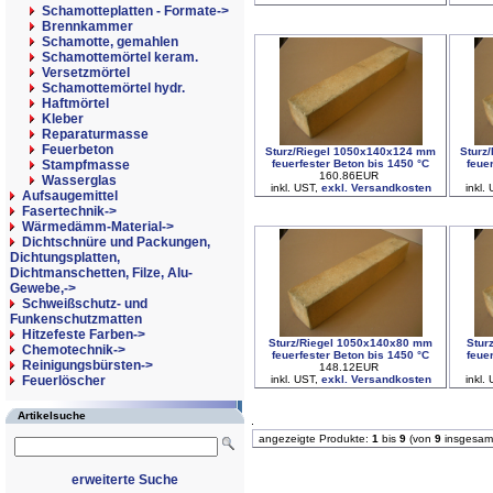
Schamotteplatten - Formate->
Brennkammer
Schamotte, gemahlen
Schamottemörtel keram.
Versetzmörtel
Schamottemörtel hydr.
Haftmörtel
Kleber
Reparaturmasse
Feuerbeton
Sturz/Riegel 1050x140x124 mm
Sturz
feuerfester Beton bis 1450 °C
feue
Stampfmasse
160.86EUR
Wasserglas
inkl. UST,
exkl. Versandkosten
inkl.
Aufsaugemittel
Fasertechnik->
Wärmedämm-Material->
Dichtschnüre und Packungen,
Dichtungsplatten,
Dichtmanschetten, Filze, Alu-
Gewebe,->
Schweißschutz- und
Funkenschutzmatten
Hitzefeste Farben->
Sturz/Riegel 1050x140x80 mm
Stur
Chemotechnik->
feuerfester Beton bis 1450 °C
feue
Reinigungsbürsten->
148.12EUR
inkl. UST,
exkl. Versandkosten
inkl.
Feuerlöscher
Artikelsuche
angezeigte Produkte:
1
bis
9
(von
9
insgesam
erweiterte Suche