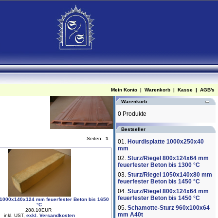
Mein Konto
|
Warenkorb
|
Kasse
|
AGB's
Warenkorb
0 Produkte
Bestseller
Seiten:
1
01.
Hourdisplatte 1000x250x40
mm
02.
Sturz/Riegel 800x124x64 mm
feuerfester Beton bis 1300 °C
03.
Sturz/Riegel 1050x140x80 mm
feuerfester Beton bis 1450 °C
04.
Sturz/Riegel 800x124x64 mm
feuerfester Beton bis 1450 °C
 1000x140x124 mm feuerfester Beton bis 1650
°C
05.
Schamotte-Sturz 960x100x64
288.10EUR
mm A40t
inkl. UST,
exkl. Versandkosten