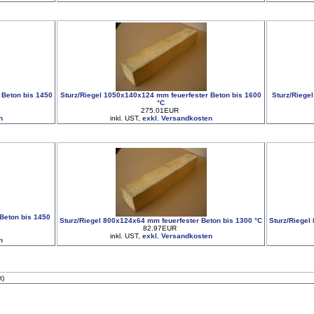
 Beton bis 1450
Sturz/Riegel 1050x140x124 mm feuerfester Beton bis 1600
Sturz/Riege
°C
275.01EUR
n
inkl. UST,
exkl. Versandkosten
Beton bis 1450
Sturz/Riegel 800x124x64 mm feuerfester Beton bis 1300 °C
Sturz/Riegel
82.97EUR
inkl. UST,
exkl. Versandkosten
n
t)