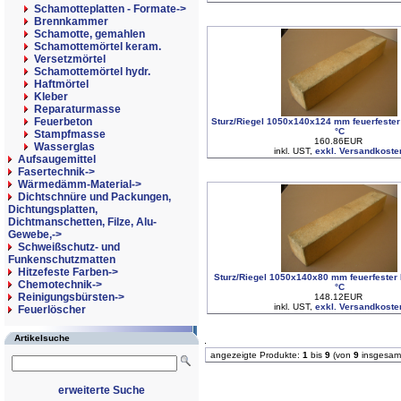
Schamotteplatten - Formate->
Brennkammer
Schamotte, gemahlen
Schamottemörtel keram.
Versetzmörtel
Schamottemörtel hydr.
Haftmörtel
Kleber
Reparaturmasse
Feuerbeton
Sturz/Riegel 1050x140x124 mm feuerfester
°C
Stampfmasse
160.86EUR
Wasserglas
inkl. UST,
exkl. Versandkoste
Aufsaugemittel
Fasertechnik->
Wärmedämm-Material->
Dichtschnüre und Packungen,
Dichtungsplatten,
Dichtmanschetten, Filze, Alu-
Gewebe,->
Schweißschutz- und
Funkenschutzmatten
Hitzefeste Farben->
Sturz/Riegel 1050x140x80 mm feuerfester 
Chemotechnik->
°C
Reinigungsbürsten->
148.12EUR
inkl. UST,
exkl. Versandkoste
Feuerlöscher
Artikelsuche
angezeigte Produkte:
1
bis
9
(von
9
insgesam
erweiterte Suche