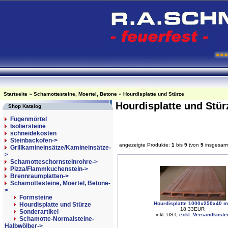
Startseite
»
Schamottesteine, Moertel, Betone
»
Hourdisplatte und Stürze
Hourdisplatte und Stü
Shop Katalog
Fugenmörtel
Isoliersteine
schneidekosten
Steinbackofen->
angezeigte Produkte:
1
bis
9
(von
9
insgesam
Grillkamineinsätze/Kamineinsätze-
>
Schamotteschornsteinrohre->
Pizza/Flammkuchenstein->
Brennraumplatten->
Schamottesteine, Moertel, Betone
-
>
Formsteine
Hourdisplatte 1000x250x40 
Hourdisplatte und Stürze
18.33EUR
Sonderartikel
inkl. UST,
exkl. Versandkoste
Schamotte-Normalsteine-
Halbwölber->