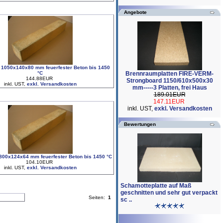
Angebote
l 1050x140x80 mm feuerfester Beton bis 1450
°C
Brennraumplatten FIRE-VERM-
144.88EUR
Strongboard 1150/610x500x30
inkl. UST,
exkl. Versandkosten
mm-----3 Platten, frei Haus
189.01EUR
147.11EUR
inkl. UST,
exkl. Versandkosten
Bewertungen
 800x124x64 mm feuerfester Beton bis 1450 °C
104.10EUR
inkl. UST,
exkl. Versandkosten
Schamotteplatte auf Maß
geschnitten und sehr gut verpackt
Seiten:
1
sc ..