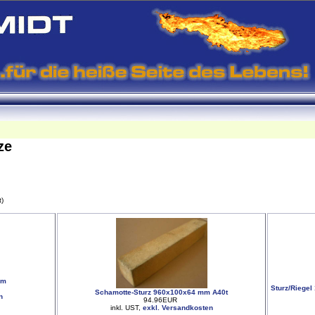
rze
t)
mm
Sturz/Riegel
Schamotte-Sturz 960x100x64 mm A40t
n
94.96EUR
inkl. UST,
exkl. Versandkosten