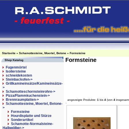
Startseite
»
Schamottesteine, Moertel, Betone
»
Formsteine
Formsteine
Shop Katalog
Fugenmörtel
Isoliersteine
schneidekosten
Steinbackofen->
Grillkamineinsätze/Kamineinsätze-
>
Schamotteschornsteinrohre->
Pizza/Flammkuchenstein->
Brennraumplatten->
angezeigte Produkte:
1
bis
4
(von
4
insgesam
Schamottesteine, Moertel, Betone
-
>
Formsteine
Hourdisplatte und Stürze
Sonderartikel
Schamotte-Normalsteine-
Halbwölber->