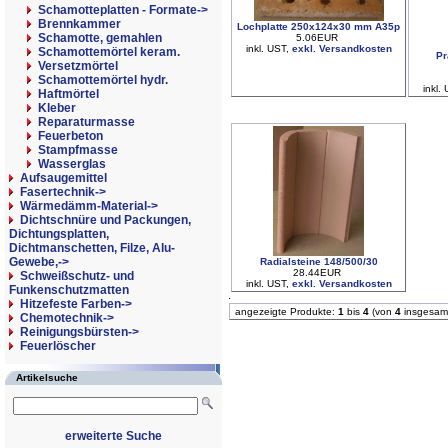
Schamotteplatten - Formate->
Brennkammer
Lochplatte 250x124x30 mm A35p
Schamotte, gemahlen
5.06EUR
inkl. UST,
exkl. Versandkosten
Schamottemörtel keram.
Pr
Versetzmörtel
Schamottemörtel hydr.
inkl.
Haftmörtel
Kleber
Reparaturmasse
Feuerbeton
Stampfmasse
Wasserglas
Aufsaugemittel
Fasertechnik->
Wärmedämm-Material->
Dichtschnüre und Packungen,
Dichtungsplatten,
Dichtmanschetten, Filze, Alu-
Gewebe,->
Radialsteine 148/500/30
28.44EUR
Schweißschutz- und
inkl. UST,
exkl. Versandkosten
Funkenschutzmatten
Hitzefeste Farben->
angezeigte Produkte:
1
bis
4
(von
4
insgesam
Chemotechnik->
Reinigungsbürsten->
Feuerlöscher
Artikelsuche
erweiterte Suche