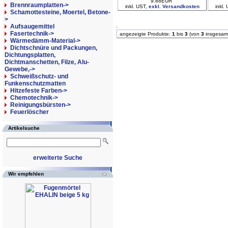
9.88EUR
Brennraumplatten->
inkl. UST,
exkl. Versandkosten
inkl.
Schamottesteine, Moertel, Betone-
>
Aufsaugemittel
Fasertechnik->
angezeigte Produkte:
1
bis
3
(von
3
insgesam
Wärmedämm-Material->
Dichtschnüre und Packungen,
Dichtungsplatten,
Dichtmanschetten, Filze, Alu-
Gewebe,->
Schweißschutz- und
Funkenschutzmatten
Hitzefeste Farben->
Chemotechnik->
Reinigungsbürsten->
Feuerlöscher
Artikelsuche
erweiterte Suche
Wir empfehlen