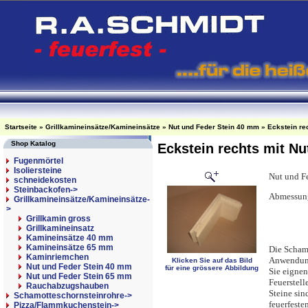
Startseite
»
Grillkamineinsätze/Kamineinsätze
»
Nut und Feder Stein 40 mm
»
Eckstein re
Shop Katalog
Eckstein rechts mit N
Fugenmörtel
Isoliersteine
Nut und Fe
schneidekosten
Steinbackofen->
Abmessung
Grillkamineinsätze/Kamineinsätze
-
kurze
>
Höhe
Grillkamin gross
Grillkamineinsatz
Dicke
Kamineinsätze 40 mm
Kamineinsätze 65 mm
Die Scham
Kaminriemchen
Anwendung
Klicken Sie auf das Bild
Nut und Feder Stein 40 mm
für eine grössere Abbildung
Sie eignen
Nut und Feder Stein 65 mm
Feuerstell
Rauchabzugshauben
Steine sin
Schamotteschornsteinrohre->
feuerfest
Pizza/Flammkuchenstein->