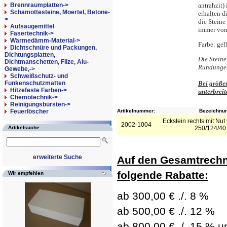
Brennraumplatten->
antrahzit
)
Schamottesteine, Moertel, Betone-
erhalten d
>
die Steine
Aufsaugemittel
immer vom
Fasertechnik->
Wärmedämm-Material->
Farbe: g
el
Dichtschnüre und Packungen,
Dichtungsplatten,
Die Stein
Dichtmanschetten, Filze, Alu-
Rundungen
Gewebe,->
Schweißschutz- und
Funkenschutzmatten
Bei größer
Hitzefeste Farben->
unterbrei
Chemotechnik->
Reinigungsbürsten->
Feuerlöscher
Artikelnummer:
Bezeichnun
Eckstein rechts mit Nu
2002-1004
Artikelsuche
250/124/4
erweiterte Suche
Auf den Gesamtrechn
folgende Rabatte:
Wir empfehlen
ab 300,00 € ./. 8 %
ab 500,00 € ./. 12 %
ab 800,00 € ./. 15 % un