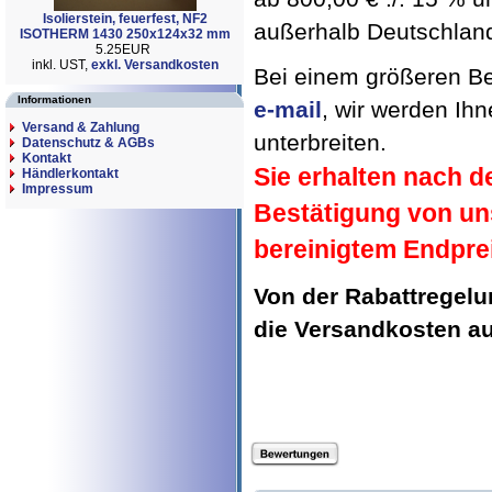
Isolierstein, feuerfest, NF2
außerhalb Deutschland 
ISOTHERM 1430 250x124x32 mm
5.25EUR
inkl. UST,
exkl. Versandkosten
Bei einem größeren Bed
Informationen
e-mail
, wir werden Ih
Versand & Zahlung
unterbreiten.
Datenschutz & AGBs
Kontakt
Sie erhalten nach d
Händlerkontakt
Impressum
Bestätigung von un
bereinigtem Endpre
Von der Rabattregel
die Versandkosten 