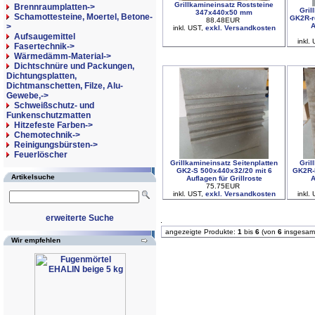
Grillkamineinsatz Roststeine
Brennraumplatten->
Gril
347x440x50 mm
Schamottesteine, Moertel, Betone-
GK2R-r
88.48EUR
>
A
inkl. UST,
exkl. Versandkosten
Aufsaugemittel
inkl.
Fasertechnik->
Wärmedämm-Material->
Dichtschnüre und Packungen,
Dichtungsplatten,
Dichtmanschetten, Filze, Alu-
Gewebe,->
Schweißschutz- und
Funkenschutzmatten
Hitzefeste Farben->
Chemotechnik->
Reinigungsbürsten->
Feuerlöscher
Grillkamineinsatz Seitenplatten
Gril
GK2-S 500x440x32/20 mit 6
GK2R-l
Artikelsuche
Auflagen für Grillroste
A
75.75EUR
inkl. UST,
exkl. Versandkosten
inkl.
erweiterte Suche
angezeigte Produkte:
1
bis
6
(von
6
insgesam
Wir empfehlen