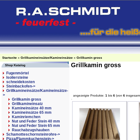
Startseite
»
Grillkamineinsätze/Kamineinsätze
»
Grillkamin gross
Grillkamin gross
Shop Katalog
Fugenmörtel
Isoliersteine
schneidekosten
Steinbackofen->
Grillkamineinsätze/Kamineinsätze
-
>
angezeigte Produkte:
1
bis
6
(von
6
insgesam
Grillkamin gross
Grillkamineinsatz
Kamineinsätze 40 mm
Kamineinsätze 65 mm
Kaminriemchen
Nut und Feder Stein 40 mm
Nut und Feder Stein 65 mm
Rauchabzugshauben
Schamotteschornsteinrohre->
Pizza/Flammkuchenstein->