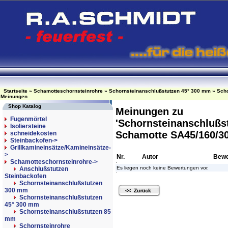
Startseite
»
Schamotteschornsteinrohre
»
Schornsteinanschlußstutzen 45° 300 mm
»
Scho
Meinungen
Shop Katalog
Meinungen zu
Fugenmörtel
'Schornsteinanschlußs
Isoliersteine
Schamotte SA45/160/30
schneidekosten
Steinbackofen->
Grillkamineinsätze/Kamineinsätze-
>
Nr.
Autor
Bewe
Schamotteschornsteinrohre
->
Es liegen noch keine Bewertungen vor.
Anschlußstutzen
Steinbackofen
Schornsteinanschlußstutzen
300 mm
Schornsteinanschlußstutzen
45° 300 mm
Schornsteinanschlußstutzen 85
mm
Schornsteinrohre