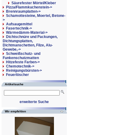
Säurefester Mörtel/Kleber
Pizza/Flammkuchenstein->
Brennraumplatten->
Schamottesteine, Moertel, Betone-
>
Aufsaugemittel
Fasertechnik->
Wärmedämm-Material->
Dichtschnüre und Packungen,
Dichtungsplatten,
Dichtmanschetten, Filze, Alu-
Gewebe,->
Schweißschutz- und
Funkenschutzmatten
Hitzefeste Farben->
Chemotechnik->
Reinigungsbürsten->
Feuerlöscher
Artikelsuche
erweiterte Suche
Wir empfehlen