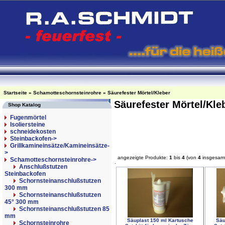
Startseite
»
Schamotteschornsteinrohre
»
Säurefester Mörtel/Kleber
Säurefester Mörtel/Kle
Shop Katalog
Fugenmörtel
Isoliersteine
schneidekosten
Steinbackofen->
Grillkamineinsätze/Kamineinsätze-
>
angezeigte Produkte:
1
bis
4
(von
4
insgesam
Schamotteschornsteinrohre
->
Anschlußstutzen
Steinbackofen
Schornsteinanschlußstutzen
300 mm
Schornsteinanschlußstutzen
45° 300 mm
Schornsteinanschlußstutzen 85
mm
Säuplast 150 ml Kartusche
Säu
Schornsteinrohre