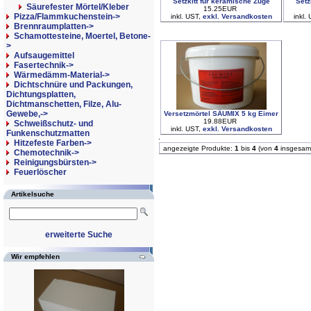
Setzkitt für keramische Züge
Setz
Säurefester Mörtel/Kleber
15.25EUR
Pizza/Flammkuchenstein->
inkl. UST,
exkl. Versandkosten
inkl.
Brennraumplatten->
Schamottesteine, Moertel, Betone-
>
Aufsaugemittel
Fasertechnik->
Wärmedämm-Material->
Dichtschnüre und Packungen,
Dichtungsplatten,
Dichtmanschetten, Filze, Alu-
Gewebe,->
Versetzmörtel SÄUMIX 5 kg Eimer
19.88EUR
Schweißschutz- und
inkl. UST,
exkl. Versandkosten
Funkenschutzmatten
Hitzefeste Farben->
angezeigte Produkte:
1
bis
4
(von
4
insgesam
Chemotechnik->
Reinigungsbürsten->
Feuerlöscher
Artikelsuche
erweiterte Suche
Wir empfehlen