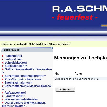
Startseite
»
Lochplatte 250x124x30 mm A35p
»
Meinungen
Shop Katalog
Fugenmörtel
Meinungen zu 'Lochpla
Isoliersteine
schneidekosten
Steinbackofen->
Grillkamineinsätze/Kamineinsätze-
>
Nr.
Autor
Schamotteschornsteinrohre->
Es liegen noch keine Bewertungen vor.
Pizza/Flammkuchenstein->
Brennraumplatten->
Schamottesteine, Moertel, Betone-
>
Aufsaugemittel
Fasertechnik->
Wärmedämm-Material->
Dichtschnüre und Packungen,
Dichtungsplatten,