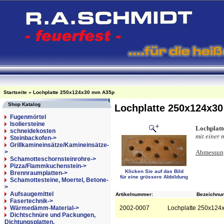
Startseite
»
Lochplatte 250x124x30 mm A35p
Shop Katalog
Lochplatte 250x124x3
Fugenmörtel
Isoliersteine
Lochplatt
schneidekosten
mit einer
Steinbackofen->
Grillkamineinsätze/Kamineinsätze-
>
Abmessun
Schamotteschornsteinrohre->
Pizza/Flammkuchenstein->
Klicken Sie auf das Bild
Brennraumplatten->
für eine grössere Abbildung
Schamottesteine, Moertel, Betone-
>
Aufsaugemittel
Artikelnummer:
Bezeichnun
Fasertechnik->
Wärmedämm-Material->
2002-0007
Lochplatte 250x124
Dichtschnüre und Packungen,
Dichtungsplatten,