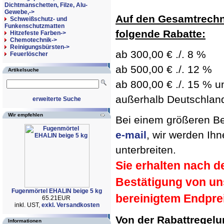
Dichtmanschetten, Filze, Alu-
Gewebe,->
Auf den Gesamtrechn
Schweißschutz- und
Funkenschutzmatten
folgende Rabatte:
Hitzefeste Farben->
Chemotechnik->
Reinigungsbürsten->
ab 300,00 € ./. 8 %
Feuerlöscher
ab 500,00 € ./. 12 %
Artikelsuche
ab 800,00 € ./. 15 % un
außerhalb Deutschland 
erweiterte Suche
Wir empfehlen
Bei einem größeren Bed
e-mail
, wir werden Ih
unterbreiten.
Sie erhalten nach d
Bestätigung von un
Fugenmörtel EHALIN beige 5 kg
bereinigtem Endpre
65.21EUR
inkl. UST,
exkl. Versandkosten
Von der Rabattregel
Informationen