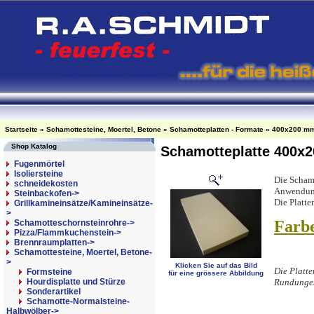
Startseite
»
Schamottesteine, Moertel, Betone
»
Schamotteplatten - Formate
»
400x200 m
Shop Katalog
Schamotteplatte 400x
Fugenmörtel
Isoliersteine
Die Schamo
schneidekosten
Anwendung
Steinbackofen->
Die Platten
Grillkamineinsätze/Kamineinsätze-
>
Farb
Schamotteschornsteinrohre->
Pizza/Flammkuchenstein->
Brennraumplatten->
Schamottesteine, Moertel, Betone
-
>
Klicken Sie auf das Bild
Die Platt
Formsteine
für eine grössere Abbildung
Hourdisplatte und Stürze
Rundungen
Sonderartikel
Schamotte-Normalsteine-
Halbwölber->