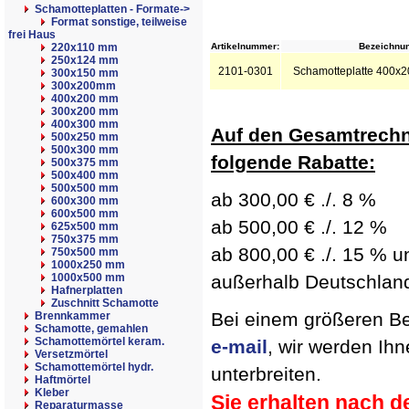
Schamotteplatten - Formate
->
Format sonstige, teilweise
frei Haus
220x110 mm
Artikelnummer:
Bezeichnun
250x124 mm
2101-0301
Schamotteplatte 400x
300x150 mm
300x200mm
400x200 mm
300x200 mm
400x300 mm
Auf den Gesamtrechn
500x250 mm
500x300 mm
folgende Rabatte:
500x375 mm
500x400 mm
500x500 mm
ab 300,00 € ./. 8 %
600x300 mm
600x500 mm
ab 500,00 € ./. 12 %
625x500 mm
750x375 mm
ab 800,00 € ./. 15 % un
750x500 mm
1000x250 mm
1000x500 mm
außerhalb Deutschland 
Hafnerplatten
Zuschnitt Schamotte
Bei einem größeren Bed
Brennkammer
Schamotte, gemahlen
Schamottemörtel keram.
e-mail
, wir werden Ih
Versetzmörtel
Schamottemörtel hydr.
unterbreiten.
Haftmörtel
Kleber
Sie erhalten nach d
Reparaturmasse