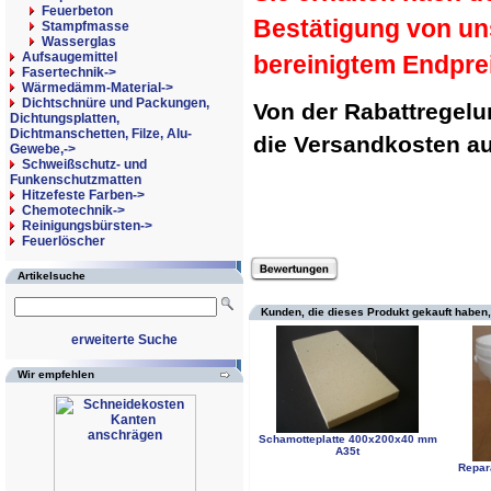
Feuerbeton
Bestätigung von un
Stampfmasse
Wasserglas
Aufsaugemittel
bereinigtem Endpre
Fasertechnik->
Wärmedämm-Material->
Dichtschnüre und Packungen,
Von der Rabattregel
Dichtungsplatten,
Dichtmanschetten, Filze, Alu-
die Versandkosten 
Gewebe,->
Schweißschutz- und
Funkenschutzmatten
Hitzefeste Farben->
Chemotechnik->
Reinigungsbürsten->
Feuerlöscher
Artikelsuche
Kunden, die dieses Produkt gekauft haben,
erweiterte Suche
Wir empfehlen
Schamotteplatte 400x200x40 mm
A35t
Repar