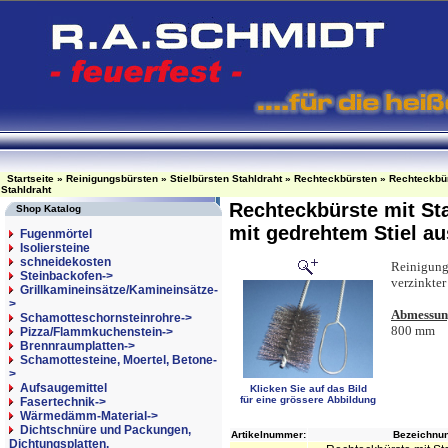
Startseite
»
Reinigungsbürsten
»
Stielbürsten Stahldraht
»
Rechteckbürsten
»
Rechteckbür
Stahldraht
Rechteckbürste mit St
Shop Katalog
mit gedrehtem Stiel au
Fugenmörtel
Isoliersteine
schneidekosten
Reinigungs
Steinbackofen->
verzinkter 
Grillkamineinsätze/Kamineinsätze-
>
Abmessun
Schamotteschornsteinrohre->
800 mm
Pizza/Flammkuchenstein->
Brennraumplatten->
Schamottesteine, Moertel, Betone-
>
Aufsaugemittel
Klicken Sie auf das Bild
für eine grössere Abbildung
Fasertechnik->
Wärmedämm-Material->
Dichtschnüre und Packungen,
Artikelnummer:
Bezeichnun
Dichtungsplatten,