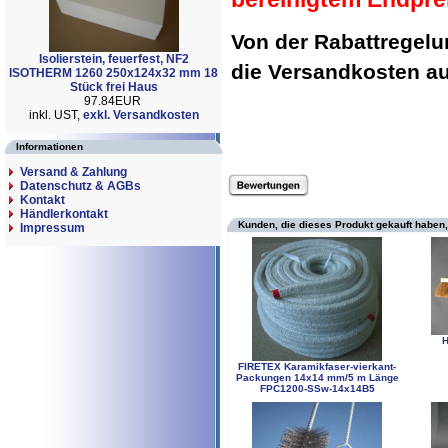
Von der Rabattregel
Isolierstein, feuerfest, NF2
die Versandkosten 
ISOTHERM 1260 250x124x32 mm 18
Stück frei Haus
97.84EUR
inkl. UST,
exkl. Versandkosten
Informationen
Versand & Zahlung
Datenschutz & AGBs
Kontakt
Händlerkontakt
Kunden, die dieses Produkt gekauft haben,
Impressum
H
FIRETEX Karamikfaser-vierkant-
Packungen 14x14 mm/5 m Länge
FPC1200-SSw-14x14B5