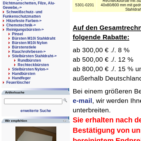
Rechteckbürste mit St
Dichtmanschetten, Filze, Alu-
5301-0201
40x80/800 mm mit gedr
Gewebe,->
Stahldrah
Schweißschutz- und
Funkenschutzmatten
Hitzefeste Farben->
Chemotechnik->
Auf den Gesamtrechn
Reinigungsbürsten
->
Pinsel
folgende Rabatte:
Bürsten M10i Stahldraht
Bürsten M10i Nylon
Bürstenstiele
ab 300,00 € ./. 8 %
Rauchrohrbesen->
Stielbürsten Stahldraht
->
ab 500,00 € ./. 12 %
Rundbürsten
Rechteckbürsten
ab 800,00 € ./. 15 % un
Stielbürsten Nylon->
Handbürsten
außerhalb Deutschland 
Handfeger
Feuerlöscher
Bei einem größeren Bed
Artikelsuche
e-mail
, wir werden Ih
unterbreiten.
erweiterte Suche
Sie erhalten nach d
Wir empfehlen
Bestätigung von un
bereinigtem Endpre