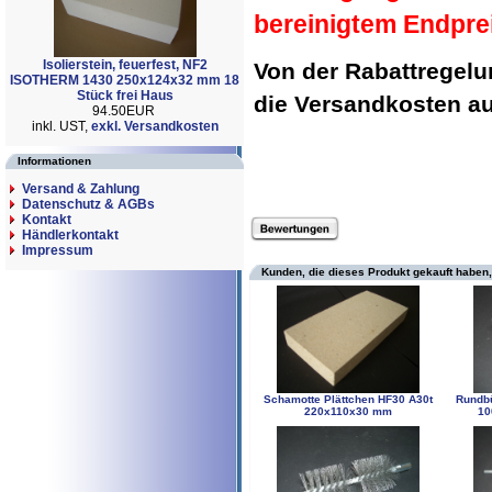
bereinigtem Endpre
Isolierstein, feuerfest, NF2
Von der Rabattregel
ISOTHERM 1430 250x124x32 mm 18
Stück frei Haus
die Versandkosten 
94.50EUR
inkl. UST,
exkl. Versandkosten
Informationen
Versand & Zahlung
Datenschutz & AGBs
Kontakt
Händlerkontakt
Impressum
Kunden, die dieses Produkt gekauft haben,
Schamotte Plättchen HF30 A30t
Rundbü
220x110x30 mm
10