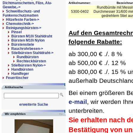
Dichtmanschetten, Filze, Alu-
Artikelnummer:
Bezeichnun
Gewebe,->
Rundbürste mit Messi
Schweißschutz- und
5300-0402
Durchmesser 31/600 mm 
Funkenschutzmatten
gedrehtem Stiel aus
Hitzefeste Farben->
Chemotechnik->
Reinigungsbürsten
->
Auf den Gesamtrechn
Pinsel
Bürsten M10i Stahldraht
Bürsten M10i Nylon
folgende Rabatte:
Bürstenstiele
Rauchrohrbesen->
ab 300,00 € ./. 8 %
Stielbürsten Stahldraht
->
Rundbürsten
Rechteckbürsten
ab 500,00 € ./. 12 %
Stielbürsten Nylon->
Handbürsten
ab 800,00 € ./. 15 % un
Handfeger
Feuerlöscher
außerhalb Deutschland 
Artikelsuche
Bei einem größeren Bed
e-mail
, wir werden Ih
erweiterte Suche
unterbreiten.
Wir empfehlen
Sie erhalten nach d
Bestätigung von un