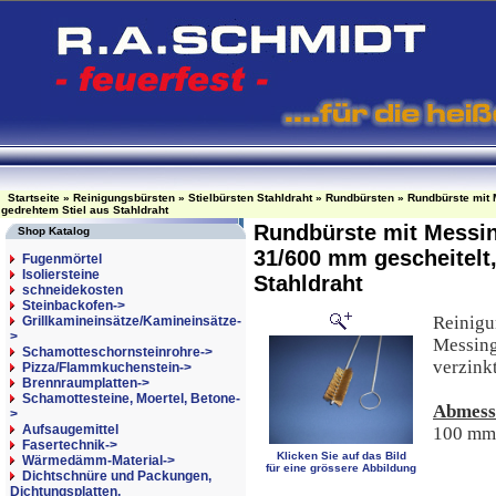
Startseite
»
Reinigungsbürsten
»
Stielbürsten Stahldraht
»
Rundbürsten
»
Rundbürste mit 
gedrehtem Stiel aus Stahldraht
Rundbürste mit Messi
Shop Katalog
31/600 mm gescheitelt,
Fugenmörtel
Isoliersteine
Stahldraht
schneidekosten
Steinbackofen->
Reinigu
Grillkamineinsätze/Kamineinsätze-
>
Messingd
Schamotteschornsteinrohre->
verzinkt
Pizza/Flammkuchenstein->
Brennraumplatten->
Schamottesteine, Moertel, Betone-
Abmess
>
Aufsaugemittel
100 mm
Fasertechnik->
Klicken Sie auf das Bild
Wärmedämm-Material->
für eine grössere Abbildung
Dichtschnüre und Packungen,
Dichtungsplatten,