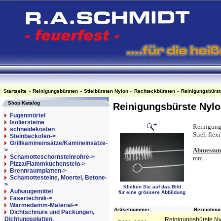
Startseite
»
Reinigungsbürsten
»
Stielbürsten Nylon
»
Rechteckbürsten
»
Reinigungsbürste
Shop Katalog
Reinigungsbürste Nylon
Fugenmörtel
Isoliersteine
Reinigungs
schneidekosten
Stiel, flex
Steinbackofen->
Grillkamineinsätze/Kamineinsätze-
>
Abmessun
Schamotteschornsteinrohre->
mm
Pizza/Flammkuchenstein->
Brennraumplatten->
Schamottesteine, Moertel, Betone-
>
Klicken Sie auf das Bild
Aufsaugemittel
für eine grössere Abbildung
Fasertechnik->
Wärmedämm-Material->
Artikelnummer:
Bezeichnun
Dichtschnüre und Packungen,
Dichtungsplatten,
Reinigungsbürste Nylo