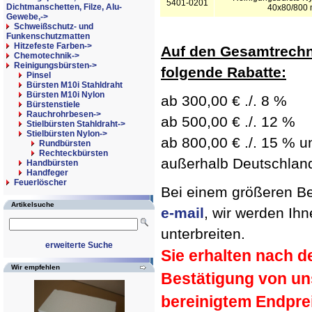
5401-0201
Dichtmanschetten, Filze, Alu-
40x80/800
Gewebe,->
Schweißschutz- und
Funkenschutzmatten
Hitzefeste Farben->
Auf den Gesamtrechn
Chemotechnik->
Reinigungsbürsten
->
folgende Rabatte:
Pinsel
Bürsten M10i Stahldraht
Bürsten M10i Nylon
ab 300,00 € ./. 8 %
Bürstenstiele
Rauchrohrbesen->
ab 500,00 € ./. 12 %
Stielbürsten Stahldraht->
Stielbürsten Nylon
->
ab 800,00 € ./. 15 % un
Rundbürsten
Rechteckbürsten
außerhalb Deutschland 
Handbürsten
Handfeger
Feuerlöscher
Bei einem größeren Bed
Artikelsuche
e-mail
, wir werden Ih
unterbreiten.
erweiterte Suche
Sie erhalten nach d
Wir empfehlen
Bestätigung von un
bereinigtem Endpre